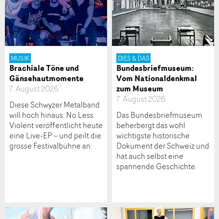
MUSIK
DIES & DAS
Brachiale Töne und
Bundesbriefmuseum:
Gänsehautmomente
Vom Nationaldenkmal
zum Museum
7. August 2026
7. August 2026
Diese Schwyzer Metalband
will hoch hinaus: No Less
Das Bundesbriefmuseum
Violent veröffentlicht heute
beherbergt das wohl
eine Live-EP – und peilt die
wichtigste historische
grosse Festivalbühne an.
Dokument der Schweiz und
hat auch selbst eine
spannende Geschichte.