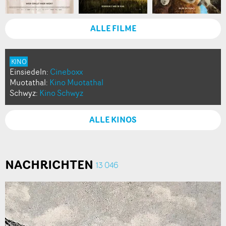
ALLE FILME
KINO
Einsiedeln:
Cineboxx
Muotathal:
Kino Muotathal
Schwyz:
Kino Schwyz
ALLE KINOS
NACHRICHTEN
13 046