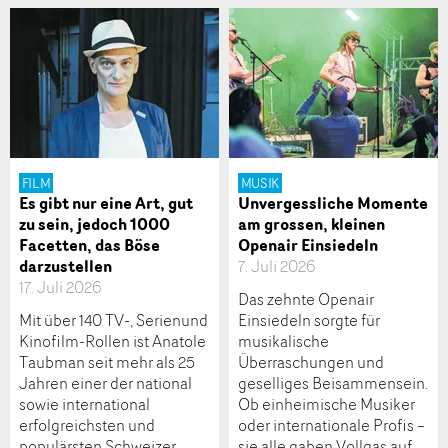
FILM
MUSIK
Es gibt nur eine Art, gut
Unvergessliche Momente
zu sein, jedoch 1000
am grossen, kleinen
Facetten, das Böse
Openair Einsiedeln
darzustellen
7. Juli 2026
17. Juli 2026
Das zehnte Openair
Mit über 140 TV-, Serienund
Einsiedeln sorgte für
Kinofilm-Rollen ist Anatole
musikalische
Taubman seit mehr als 25
Überraschungen und
Jahren einer der national
geselliges Beisammensein.
sowie international
Ob einheimische Musiker
erfolgreichsten und
oder internationale Profis –
populärsten Schweizer
sie alle gaben Vollgas auf