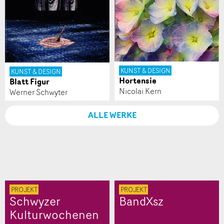
KUNST & DESIGN
KUNST & DESIGN
Hortensie
Blatt Figur
Nicolai Kern
Werner Schwyter
ALLE WERKE
PROJEKT
PROJEKT
Schwyzer
BandXsz
Kulturwochenen