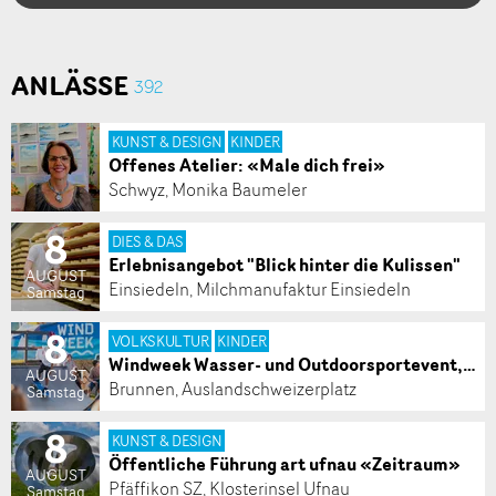
ALLE ANZEIGEN ANZEIGEN
ANLÄSSE
392
.
KUNST & DESIGN
KINDER
Offenes Atelier: «Male dich frei»
Schwyz, Monika Baumeler
2026
8
DIES & DAS
.
Erlebnisangebot "Blick hinter die Kulissen"
AUGUST
Einsiedeln, Milchmanufaktur Einsiedeln
Samstag
2026
8
VOLKSKULTUR
KINDER
.
Windweek Wasser- und Outdoorsportevent, Wasse
AUGUST
Brunnen, Auslandschweizerplatz
Samstag
2026
8
KUNST & DESIGN
.
Öffentliche Führung art ufnau «Zeitraum»
AUGUST
Pfäffikon SZ, Klosterinsel Ufnau
Samstag