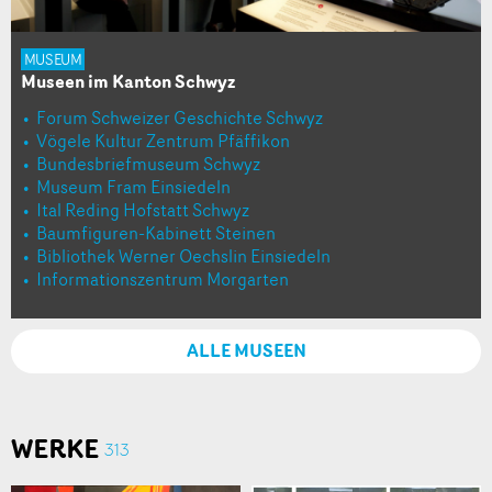
MUSEUM
Museen im Kanton Schwyz
Forum Schweizer Geschichte Schwyz
Vögele Kultur Zentrum Pfäffikon
Bundesbriefmuseum Schwyz
Museum Fram Einsiedeln
Ital Reding Hofstatt Schwyz
Baumfiguren-Kabinett Steinen
Bibliothek Werner Oechslin Einsiedeln
Informationszentrum Morgarten
ALLE MUSEEN
WERKE
313