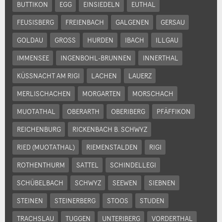
BUTTIKON
EGG
EINSIEDELN
EUTHAL
FEUSISBERG
FREIENBACH
GALGENEN
GERSAU
GOLDAU
GROSS
HURDEN
IBACH
ILLGAU
IMMENSEE
INGENBOHL-BRUNNEN
INNERTHAL
KÜSSNACHT AM RIGI
LACHEN
LAUERZ
MERLISCHACHEN
MORGARTEN
MORSCHACH
MUOTATHAL
OBERARTH
OBERIBERG
PFÄFFIKON
REICHENBURG
RICKENBACH B. SCHWYZ
RIED (MUOTATHAL)
RIEMENSTALDEN
RIGI
ROTHENTHURM
SATTEL
SCHINDELLEGI
SCHÜBELBACH
SCHWYZ
SEEWEN
SIEBNEN
STEINEN
STEINERBERG
STOOS
STUDEN
TRACHSLAU
TUGGEN
UNTERIBERG
VORDERTHAL