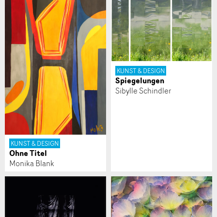
KUNST & DESIGN
Spiegelungen
Sibylle Schindler
KUNST & DESIGN
Ohne Titel
Monika Blank