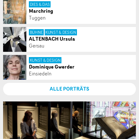
DIES & DAS
Marchring
Tuggen
BÜHNE
KUNST & DESIGN
ALTENBACH Ursula
Gersau
KUNST & DESIGN
Dominique Gwerder
Einsiedeln
ALLE PORTRÄTS