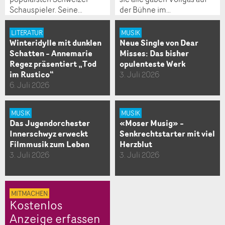
Schauspieler. Seine…
der Bühne im…
LITERATUR
MUSIK
Winteridylle mit dunklen
Neue Single von Dear
Schatten – Annemarie
Misses: Das bisher
Regez präsentiert „Tod
opulenteste Werk
im Rustico“
3. Juli 2026
6. Juli 2026
MUSIK
MUSIK
Das Jugendorchester
«Moser Musig» –
Innerschwyz erweckt
Senkrechtstarter mit viel
Filmmusik zum Leben
Herzblut
3. Juli 2026
3. Juli 2026
MITMACHEN
Kostenlos
Anzeige erfassen