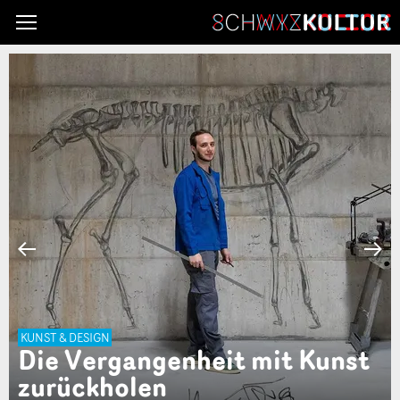
‹
›
DIES & DAS
it mit Kunst
Neuanfang im ält
Gestüt Europas