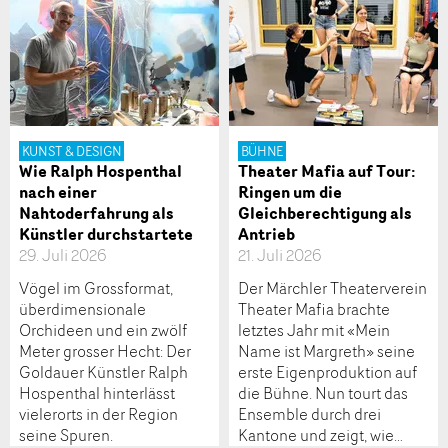
KUNST & DESIGN
BÜHNE
Wie Ralph Hospenthal
Theater Mafia auf Tour:
nach einer
Ringen um die
Nahtoderfahrung als
Gleichberechtigung als
Künstler durchstartete
Antrieb
29. Juli 2026
21. Juli 2026
Vögel im Grossformat,
Der Märchler Theaterverein
überdimensionale
Theater Mafia brachte
Orchideen und ein zwölf
letztes Jahr mit «Mein
Meter grosser Hecht: Der
Name ist Margreth» seine
Goldauer Künstler Ralph
erste Eigenproduktion auf
Hospenthal hinterlässt
die Bühne. Nun tourt das
vielerorts in der Region
Ensemble durch drei
seine Spuren.
Kantone und zeigt, wie…