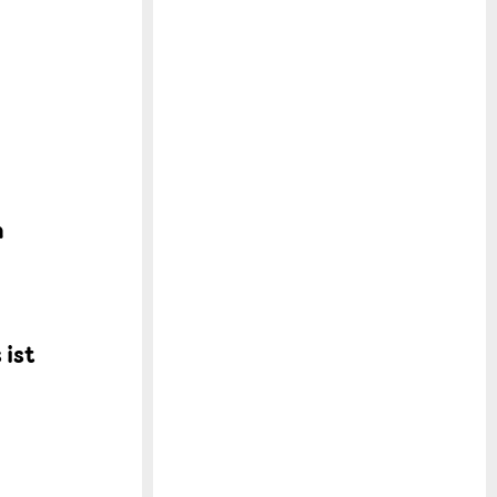
h
m
 ist