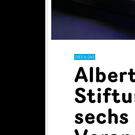
DIES & DAS
Alber
Stiftu
sechs 