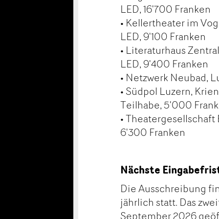
LED, 16'700 Franken
• Kellertheater im V
LED, 9'100 Franken
• Literaturhaus Zent
LED, 9'400 Franken
• Netzwerk Neubad, Lu
• Südpol Luzern, Krien
Teilhabe, 5'000 Fran
• Theatergesellschaft
6'300 Franken
Nächste Eingabefris
Die Ausschreibung fin
jährlich statt. Das zwe
September 2026 geöff