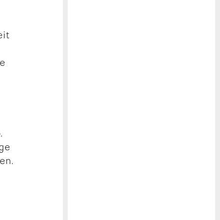
eit
ie
.
lge
en.
n