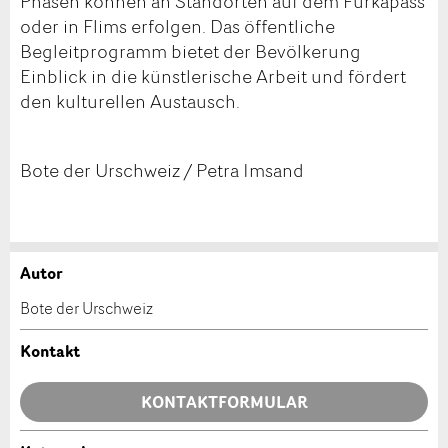
Phasen können an Standorten auf dem Furkapass
oder in Flims erfolgen. Das öffentliche
Begleitprogramm bietet der Bevölkerung
Einblick in die künstlerische Arbeit und fördert
den kulturellen Austausch.
Bote der Urschweiz / Petra Imsand
Autor
Anzeige beanstanden
Anzeige weiterempfehlen
Bote der Urschweiz
Ihr Feedback wird sehr geschätzt!
Empfehlen Sie diese Anzeige an Freunde weiter.
Kontakt
Allgemeines Feedback
KONTAKTFORMULAR
Anzeige nicht mehr gültig