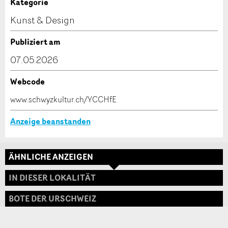
Anzeige unvollständig
Kategorie
Kontakt
Kunst & Design
Verfassen Sie eine Nachricht für die Kontaktpersonen
Publiziert am
dieser Anzeige.
07.05.2026
Webcode
* Eingabe erforderlich
www.schwyzkultur.ch/YCCHfE
ANZEIGE WEITEREMPFEHLEN
Anzeige beanstanden
Nachricht
Schliessen
ÄHNLICHE ANZEIGEN
Adresse
IN DIESER LOKALITÄT
BOTE DER URSCHWEIZ
* Eingabe erforderlich
Zur Qualitätssicherung wird eine Kopie der E-Mail