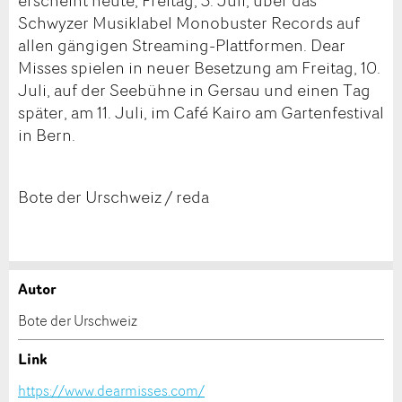
Schwyzer Musiklabel Monobuster Records auf
allen gängigen Streaming-Plattformen. Dear
Misses spielen in neuer Besetzung am Freitag, 10.
Juli, auf der Seebühne in Gersau und einen Tag
später, am 11. Juli, im Café Kairo am Gartenfestival
in Bern.
Bote der Urschweiz / reda
Autor
Anzeige beanstanden
Anzeige weiterempfehlen
Bote der Urschweiz
Ihr Feedback wird sehr geschätzt!
Empfehlen Sie diese Anzeige an Freunde weiter.
Link
https://www.dearmisses.com/