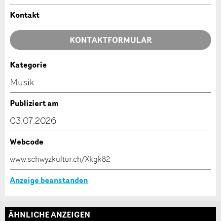
Allgemeines Feedback
Anzeige nicht mehr gültig
Kontakt
Anzeige unvollständig
KONTAKTFORMULAR
Kategorie
Kontakt
Musik
Verfassen Sie eine Nachricht für die Kontaktpersonen
Publiziert am
dieser Anzeige.
* Eingabe erforderlich
03.07.2026
ANZEIGE WEITEREMPFEHLEN
Webcode
Nachricht
Schliessen
www.schwyzkultur.ch/Xkgk82
Anzeige beanstanden
ÄHNLICHE ANZEIGEN
* Eingabe erforderlich