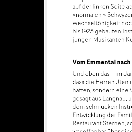
auf der linken Seite 
«normalen » Schwyzerö
Wechseltönigkeit noch
bis 1925 gebauten I
jungen Musikanten Kul
Vom Emmental nach
Und eben das – im Jar
dass die Herren Jten 
hatten, sondern eine
gesagt aus Langnau, u
dem schmucken Instru
Entwicklung der Famil
Restaurant Sternen, s
war offenbar über ein