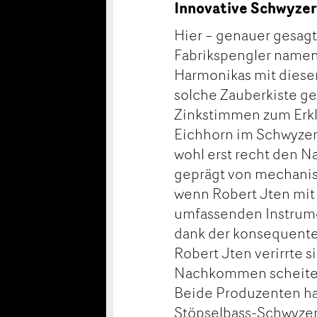
Innovative Schwyze
Hier – genauer gesagt
Fabrikspengler namens
Harmonikas mit diesem
solche Zauberkiste ge
Zinkstimmen zum Erkli
Eichhorn im Schwyzer 
wohl erst recht den N
geprägt von mechani
wenn Robert Jten mit
umfassenden Instrumen
dank der konsequente
Robert Jten verirrte 
Nachkommen scheiter
Beide Produzenten hat
Stöpselbass-Schwyzerö