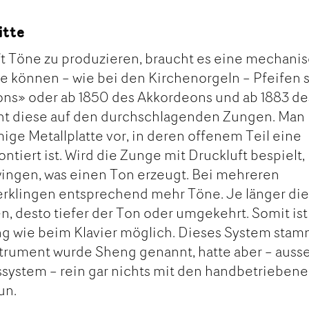
itte
t Töne zu produzieren, braucht es eine mechani
 können – wie bei den Kirchenorgeln – Pfeifen s
ons» oder ab 1850 des Akkordeons und ab 1883 de
ht diese auf den durchschlagenden Zungen. Man
mige Metallplatte vor, in deren offenem Teil eine
tiert ist. Wird die Zunge mit Druckluft bespielt,
wingen, was einen Ton erzeugt. Bei mehreren
rklingen entsprechend mehr Töne. Je länger di
n, desto tiefer der Ton oder umgekehrt. Somit ist
ng wie beim Klavier möglich. Dieses System stam
strument wurde Sheng genannt, hatte aber – auss
ystem – rein gar nichts mit den handbetrieben
un.