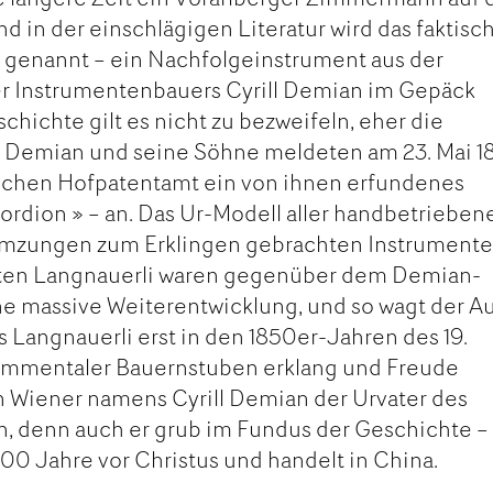
und in der einschlägigen Literatur wird das faktisc
 genannt – ein Nachfolgeinstrument aus der
r Instrumentenbauers Cyrill Demian im Gepäck
chichte gilt es nicht zu bezweifeln, eher die
r Demian und seine Söhne meldeten am 23. Mai 1
lichen Hofpatentamt ein von ihnen erfundenes
ordion » – an. Das Ur-Modell aller handbetrieben
mmzungen zum Erklingen gebrachten Instrumente
nten Langnauerli waren gegenüber dem Demian-
ne massive Weiterentwicklung, und so wagt der A
s Langnauerli erst in den 1850er-Jahren des 19.
Emmentaler Bauernstuben erklang und Freude
ein Wiener namens Cyrill Demian der Urvater des
n, denn auch er grub im Fundus der Geschichte –
000 Jahre vor Christus und handelt in China.