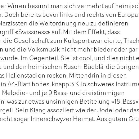
her Wirren besinnt man sich vermehrt auf heimis
. Doch bereits bevor links und rechts von Europa
arzissten die Weltordnung neu zu definieren
griff «Swissness» auf. Mit dem Effekt, dass
die Gesellschaft zum Kultsport avancierte, Trac
ten und die Volksmusik nicht mehr bieder oder gar 
rde. Im Gegenteil. Sie ist cool, und dies nicht e
 und den heimischen Rusch-Büeblä, die übrige
 Hallenstadion rocken. Mittendrin in diesen
in A4-Blatt hohes, knapp 3 Kilo schweres Instrum
 Melodie- und je 9 Bass- und dreistimmigen
, was zur etwas unsinnigen Betitelung «18-Bass»
geli. Sein Klang assoziiert wie der Jodel oder da
eicht sogar Innerschwyzer Heimat. Aus gutem Gru