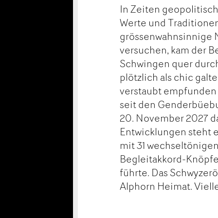
In Zeiten geopolitisc
Werte und Traditionen
grössenwahnsinnige N
versuchen, kam der Be
Schwingen quer durch 
plötzlich als chic gal
verstaubt empfunden wu
seit den Genderbüebu
20. November 2027 das
Entwicklungen steht e
mit 31 wechseltönigen
Begleitakkord-Knöpfen
führte. Das Schwyzerör
Alphorn Heimat. Viell