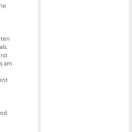
che
hten
als
rst
ns am
ent
s
nd.