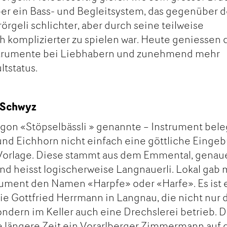
aber ein Bass- und Begleitsystem, das gegenüber
rgeli schlichter, aber durch seine teilweise
 komplizierter zu spielen war. Heute geniessen 
nstrumente bei Liebhabern und zunehmend mehr
tstatus.
 Schwyz
gon «Stöpselbässli » genannte – Instrument bele
und Eichhorn nicht einfach eine göttliche Einge
 Vorlage. Diese stammt aus dem Emmental, genau
nd heisst logischerweise Langnauerli. Lokal gab
ment den Namen «Harpfe» oder «Harfe». Es ist 
ie Gottfried Herrmann in Langnau, die nicht nur 
ondern im Keller auch eine Drechslerei betrieb. D
e längere Zeit ein Vorarlberger Zimmermann auf 