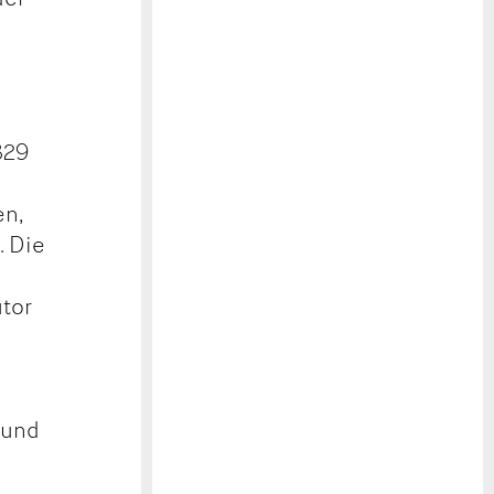
h
829
en,
. Die
utor
 und