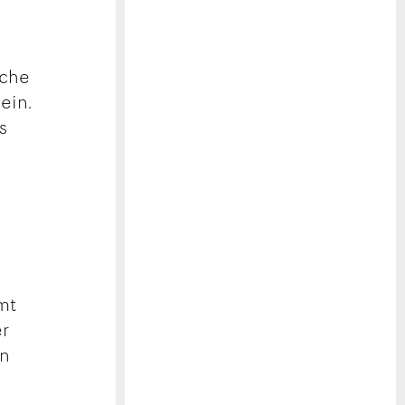
sche
ein.
s
e
mt
er
en