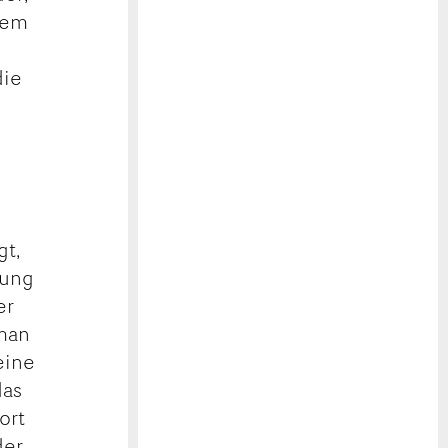
 dem
die
gt,
bung
er
 man
eine
das
ort
der