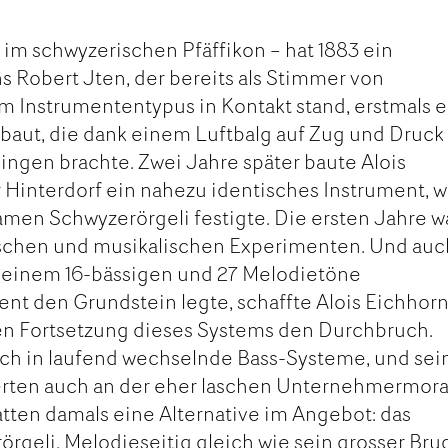
r
 im schwyzerischen Pfäffikon – hat 1883 ein
 Robert Jten, der bereits als Stimmer von
 Instrumententypus in Kontakt stand, erstmals 
baut, die dank einem Luftbalg auf Zug und Druck
ngen brachte. Zwei Jahre später baute Alois
Hinterdorf ein nahezu identisches Instrument, w
amen Schwyzerörgeli festigte. Die ersten Jahre 
schen und musikalischen Experimenten. Und auc
 einem 16-bässigen und 27 Melodietöne
t den Grundstein legte, schaffte Alois Eichhor
n Fortsetzung dieses Systems den Durchbruch.
sich in laufend wechselnde Bass-Systeme, und sei
ten auch an der eher laschen Unternehmermora
ten damals eine Alternative im Angebot: das
rgeli. Melodieseitig gleich wie sein grosser Bru