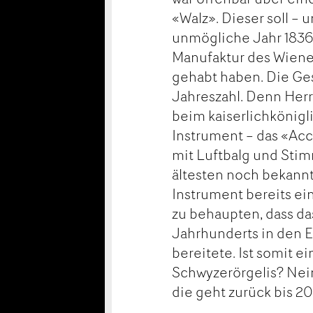
«Walz». Dieser soll – 
unmögliche Jahr 1836
Manufaktur des Wiene
gehabt haben. Die Ges
Jahreszahl. Denn Her
beim kaiserlichkönig
Instrument – das «Acc
mit Luftbalg und Sti
ältesten noch bekan
Instrument bereits ei
zu behaupten, dass da
Jahrhunderts in den 
bereitete. Ist somit 
Schwyzerörgelis? Nei
die geht zurück bis 2