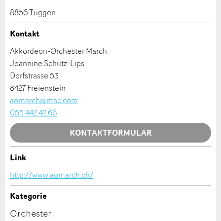
Anzeige beanstanden
Anzeige weiterempfehlen
8856 Tuggen
Ihr Feedback wird sehr geschätzt!
Empfehlen Sie diese Anzeige an Freunde weiter.
Kontakt
Akkordeon-Orchester March
Allgemeines Feedback
Jeannine Schütz-Lips
Anzeige nicht mehr gültig
Dorfstrasse 53
Anzeige unvollständig
8427 Freienstein
aomarch@mac.com
055 442 42 66
KONTAKTFORMULAR
Link
Kontakt
* Eingabe erforderlich
http://www.aomarch.ch/
ANZEIGE WEITEREMPFEHLEN
Verfassen Sie eine Nachricht für die Kontaktpersonen
Kategorie
dieser Anzeige.
Orchester
Nachricht
Schliessen