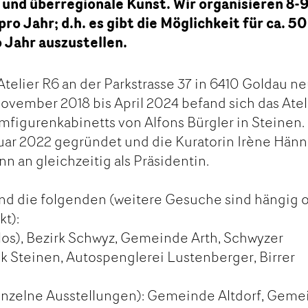
e und überregionale Kunst. Wir organisieren 8-
o Jahr; d.h. es gibt die Möglichkeit für ca. 50
 Jahr auszustellen.
Atelier R6 an der Parkstrasse 37 in 6410 Goldau n
vember 2018 bis April 2024 befand sich das Atel
umfigurenkabinetts von Alfons Bürgler in Steinen.
uar 2022 gegründet und die Kuratorin Irène Hänn
n an gleichzeitig als Präsidentin.
nd die folgenden (weitere Gesuche sind hängig 
t):
os), Bezirk Schwyz, Gemeinde Arth, Schwyzer
k Steinen, Autospenglerei Lustenberger, Birrer
inzelne Ausstellungen): Gemeinde Altdorf, Gem