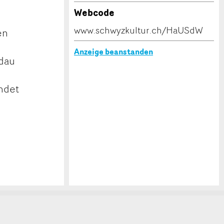
Webcode
www.schwyzkultur.ch/HaUSdW
en
Anzeige beanstanden
ldau
ndet