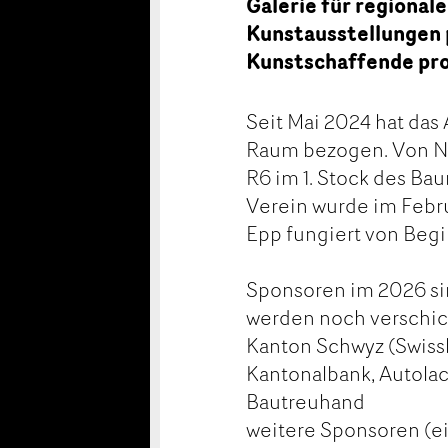
Galerie für regional
Kunstausstellungen pr
Kunstschaffende pro
Seit Mai 2024 hat das 
Raum bezogen. Von No
R6 im 1. Stock des Ba
Verein wurde im Febr
Epp fungiert von Begin
Sponsoren im 2026 si
werden noch verschick
Kanton Schwyz (Swissl
Kantonalbank, Autolac
Bautreuhand
weitere Sponsoren (e