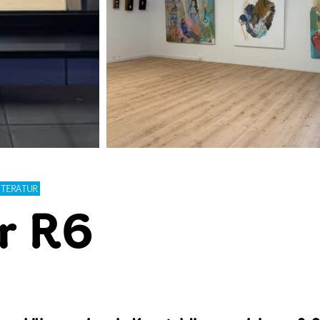
ITERATUR
r R6