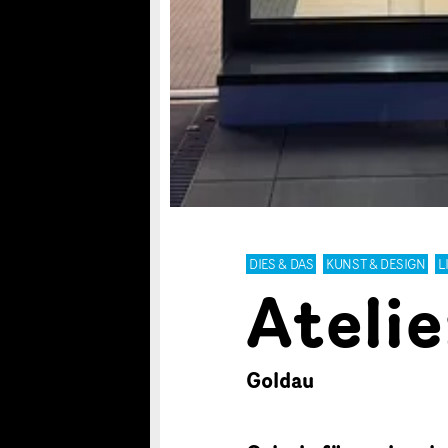
DIES & DAS
KUNST & DESIGN
L
Atelie
Goldau