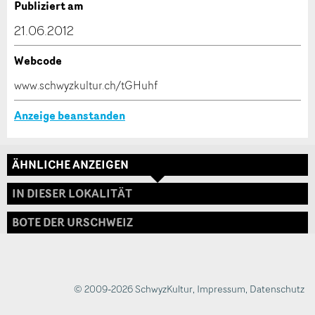
Verfassen Sie eine Nachricht für die Kontaktpersonen
Publiziert am
dieser Anzeige.
21.06.2012
Webcode
* Eingabe erforderlich
www.schwyzkultur.ch/tGHuhf
ANZEIGE WEITEREMPFEHLEN
Anzeige beanstanden
Nachricht
Schliessen
ÄHNLICHE ANZEIGEN
Adresse
IN DIESER LOKALITÄT
BOTE DER URSCHWEIZ
* Eingabe erforderlich
Zur Qualitätssicherung wird eine Kopie der E-Mail
an guidle übermittelt.
© 2009-2026 SchwyzKultur
,
Impressum
,
Datenschutz
NACHRICHT SENDEN