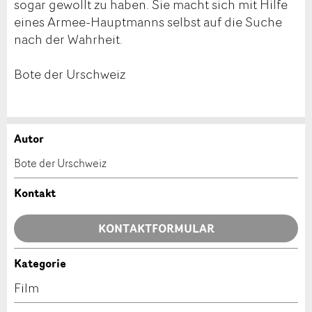
sogar gewollt zu haben. Sie macht sich mit Hilfe
eines Armee-Hauptmanns selbst auf die Suche
nach der Wahrheit.
Bote der Urschweiz
Autor
Anzeige beanstanden
Anzeige weiterempfehlen
Bote der Urschweiz
Ihr Feedback wird sehr geschätzt!
Empfehlen Sie diese Anzeige an Freunde weiter.
Kontakt
Allgemeines Feedback
KONTAKTFORMULAR
Anzeige nicht mehr gültig
Anzeige unvollständig
Kategorie
Kontakt
Film