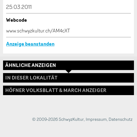
dieser Anzeige.
25.03.2011
Webcode
* Eingabe erforderlich
www.schwyzkultur.ch/AM4cXT
ANZEIGE WEITEREMPFEHLEN
Anzeige beanstanden
Nachricht
Schliessen
ÄHNLICHE ANZEIGEN
Adresse
IN DIESER LOKALITÄT
HÖFNER VOLKSBLATT & MARCH ANZEIGER
* Eingabe erforderlich
Zur Qualitätssicherung wird eine Kopie der E-Mail
an guidle übermittelt.
© 2009-2026 SchwyzKultur
,
Impressum
,
Datenschutz
NACHRICHT SENDEN
Schliessen