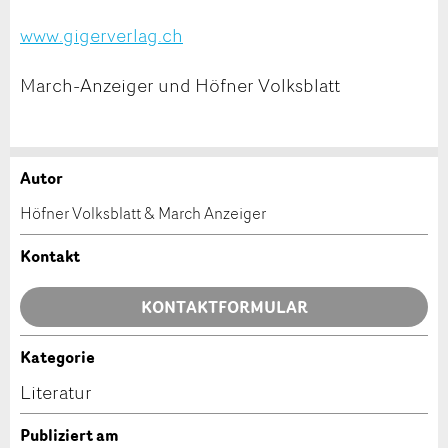
www.gigerverlag.ch
March-Anzeiger und Höfner Volksblatt
Autor
Anzeige beanstanden
Anzeige weiterempfehlen
Höfner Volksblatt & March Anzeiger
Ihr Feedback wird sehr geschätzt!
Empfehlen Sie diese Anzeige an Freunde weiter.
Kontakt
Allgemeines Feedback
KONTAKTFORMULAR
Anzeige nicht mehr gültig
Anzeige unvollständig
Kategorie
Kontakt
Literatur
Verfassen Sie eine Nachricht für die Kontaktpersonen
Publiziert am