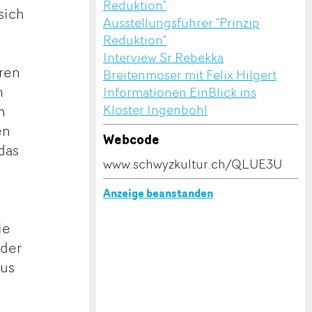
Reduktion"
sich
Ausstellungsführer "Prinzip
Reduktion"
Interview Sr Rebekka
eren
Breitenmoser mit Felix Hilgert
m
Informationen EinBlick ins
Kloster Ingenbohl
n
en
Webcode
das
www.schwyzkultur.ch/QLUE3U
Anzeige beanstanden
ie
 der
aus