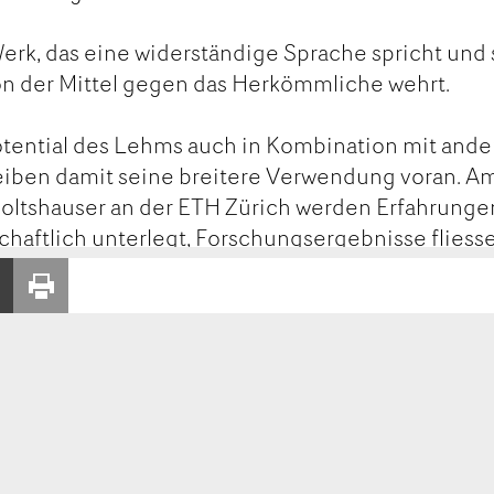
Werk, das eine widerständige Sprache spricht und 
on der Mittel gegen das Herkömmliche wehrt.
otential des Lehms auch in Kombination mit and
reiben damit seine breitere Verwendung voran. A
Boltshauser an der ETH Zürich werden Erfahrunge
schaftlich unterlegt, Forschungsergebnisse fliess
 Diese Rückkopplungen sind entscheidend dafür, 
 X
PER E-MAIL
SEITE
EN
WEITEREMPFEHLEN
AUSDRUCKEN
 zu stärken und ihn als zeitgemässen Baustoff zu
Boltshauser Architekten dabei immer die Frage, w
steht, die von Dauer ist. Denn Dauerhaftigkeit ist
keitsfaktor – Schönheit, Atmosphäre und die dar
hätzung der Nutzerinnen und Nutzern sind ihre