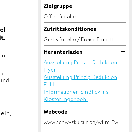
Zielgruppe
Offen für alle
el
Zutrittskonditionen
t.
Gratis für alle / Freier Eintritt
Herunterladen
 und
Ausstellung Prinzip Reduktion
Flyer
r,
Ausstellung Prinzip Reduktion
 und
Folder
Informationen EinBlick ins
Kloster Ingenbohl
Webcode
 ein,
www.schwyzkultur.ch/wLmiEw