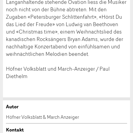
Langanhaltende stehende Ovation liess die Musiker
noch nicht von der Bühne abtreten. Mit den
Zugaben «Petersburger Schlittenfahrt», «Hörst Du
das Lied der Freude» von Ludwig van Beethoven
und «Christmas time», einem Weihnachtslied des
kanadischen Rocksängers Bryan Adams, wurde der
nachhaltige Konzertabend von einfühlsamen und
weihnächtlichen Melodien beendet.
Höfner Volksblatt und March-Anzeiger / Paul
Diethelm
Autor
Anzeige beanstanden
Anzeige weiterempfehlen
Höfner Volksblatt & March Anzeiger
Ihr Feedback wird sehr geschätzt!
Empfehlen Sie diese Anzeige an Freunde weiter.
Kontakt