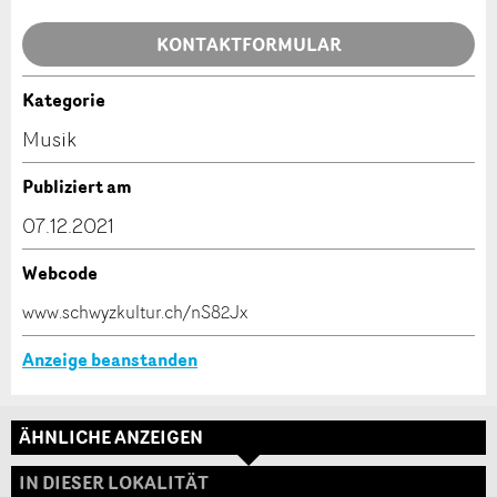
Allgemeines Feedback
KONTAKTFORMULAR
Anzeige nicht mehr gültig
Anzeige unvollständig
Kategorie
Kontakt
Musik
Verfassen Sie eine Nachricht für die Kontaktpersonen
Publiziert am
dieser Anzeige.
07.12.2021
Webcode
* Eingabe erforderlich
www.schwyzkultur.ch/nS82Jx
ANZEIGE WEITEREMPFEHLEN
Anzeige beanstanden
Nachricht
Schliessen
ÄHNLICHE ANZEIGEN
Adresse
IN DIESER LOKALITÄT