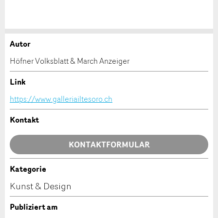
Autor
Anzeige beanstanden
Anzeige weiterempfehlen
Höfner Volksblatt & March Anzeiger
Ihr Feedback wird sehr geschätzt!
Empfehlen Sie diese Anzeige an Freunde weiter.
Link
https://www.galleriailtesoro.ch
Allgemeines Feedback
Anzeige nicht mehr gültig
Kontakt
Anzeige unvollständig
KONTAKTFORMULAR
Kategorie
Kontakt
Kunst & Design
Verfassen Sie eine Nachricht für die Kontaktpersonen
Publiziert am
dieser Anzeige.