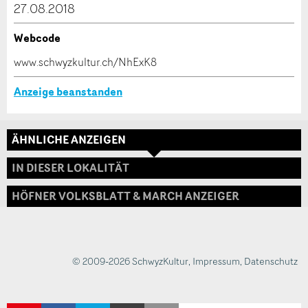
* Eingabe erforderlich
27.08.2018
ANZEIGE WEITEREMPFEHLEN
Webcode
Nachricht
Schliessen
www.schwyzkultur.ch/NhExK8
Anzeige beanstanden
ÄHNLICHE ANZEIGEN
* Eingabe erforderlich
Adresse
IN DIESER LOKALITÄT
Zur Qualitätssicherung wird eine Kopie der E-Mail
an guidle übermittelt.
HÖFNER VOLKSBLATT & MARCH ANZEIGER
NACHRICHT SENDEN
Schliessen
© 2009-2026 SchwyzKultur
,
Impressum
,
Datenschutz