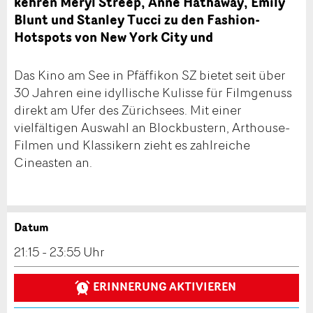
kehren Meryl Streep, Anne Hathaway, Emily
Blunt und Stanley Tucci zu den Fashion-
Hotspots von New York City und
Das Kino am See in Pfäffikon SZ bietet seit über
30 Jahren eine idyllische Kulisse für Filmgenuss
direkt am Ufer des Zürichsees. Mit einer
vielfältigen Auswahl an Blockbustern, Arthouse-
Filmen und Klassikern zieht es zahlreiche
Cineasten an.
Datum
Anzeige beanstanden
Anzeige weiterempfehlen
21:15 - 23:55 Uhr
Reservation
Ihr Feedback wird sehr geschätzt!
Empfehlen Sie diese Anzeige an Freunde weiter.
ERINNERUNG AKTIVIEREN
Veranstaltungsdatum *: