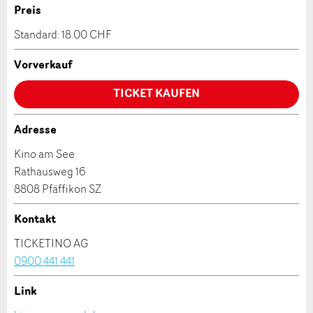
Allgemeines Feedback
Preis
Anzahl der Teilnehmer *:
Anzeige nicht mehr gültig
Standard: 18.00 CHF
Anzeige unvollständig
Vorverkauf
Vorname / Nachname *:
TICKET KAUFEN
Firma / Organisation:
Adresse
Kino am See
* Eingabe erforderlich
Rathausweg 16
Adresszusatz:
8808 Pfäffikon SZ
ANZEIGE WEITEREMPFEHLEN
Kontakt
Nachricht
Schliessen
Strasse und Nr. *:
TICKETINO AG
0900 441 441
PLZ / Ort *:
Link
Kontakt