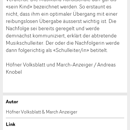
«sein Kind» bezeichnet werden. So erstaunt es
nicht, dass ihm ein optimaler Übergang mit einer
reibungslosen Übergabe äusserst wichtig ist. Die
Nachfolge sei bereits geregelt und werde
demnächst kommuniziert, erklärt der abtretende
Musikschulleiter. Der oder die Nachfolgerin werde
dann folgerichtig als «Schulleiter/in» betitelt.
Höfner Volksblatt und March-Anzeiger / Andreas
Knobel
Autor
Anzeige beanstanden
Anzeige weiterempfehlen
Höfner Volksblatt & March Anzeiger
Ihr Feedback wird sehr geschätzt!
Empfehlen Sie diese Anzeige an Freunde weiter.
Link