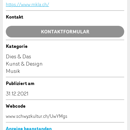
https://www.mkla.ch/
Allgemeines Feedback
Anzeige nicht mehr gültig
Kontakt
Anzeige unvollständig
KONTAKTFORMULAR
Kategorie
Kontakt
Dies & Das
Kunst & Design
Verfassen Sie eine Nachricht für die Kontaktpersonen
Musik
dieser Anzeige.
* Eingabe erforderlich
Publiziert am
ANZEIGE WEITEREMPFEHLEN
31.12.2021
Nachricht
Schliessen
Webcode
www.schwyzkultur.ch/UwYMgs
Anzeige beanstanden