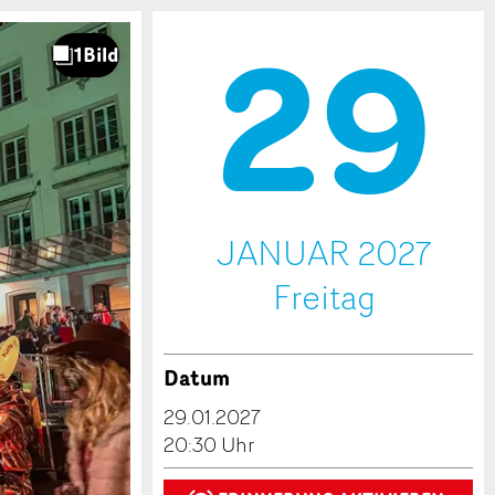
29
.
JANUAR 2027
Fr
eitag
Datum
29.01.2027
20:30 Uhr