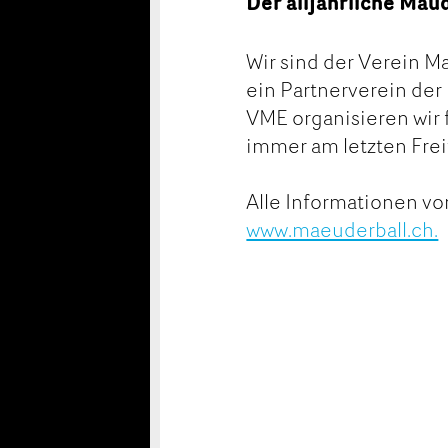
Der alljährliche Mäu
Wir sind der Verein M
ein Partnerverein der
VME organisieren wir 
immer am letzten Frei
Alle Informationen vo
www.maeuderball.ch.
Konta
Anzei
Anzei
Reser
beans
weite