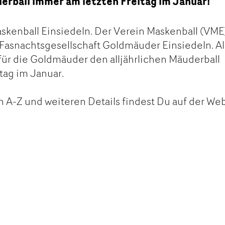
derball immer am letzten Freitag im Januar!
askenball Einsiedeln. Der Verein Maskenball (VME)
 Fasnachtsgesellschaft Goldmäuder Einsiedeln. Al
für die Goldmäuder den alljährlichen Mäuderball
tag im Januar.
n A-Z und weiteren Details findest Du auf der We
kt
ge
ge
vation
tanden
rempfehlen