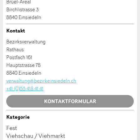
Brüel-Areal
Birchlistrasse 3
Firma / Organisation:
8840 Einsiedeln
Kontakt
* Eingabe erforderlich
Adresszusatz:
Bezirksverwaltung
ANZEIGE WEITEREMPFEHLEN
Rathaus
Postfach 161
Nachricht
Schliessen
Strasse und Nr. *:
Hauptstrasse 78
8840 Einsiedeln
verwaltung@bezirkeinsiedeln.ch
PLZ / Ort *:
+41 (0)55 418 41 41
* Eingabe erforderlich
KONTAKTFORMULAR
E-Mail *:
Zur Qualitätssicherung wird eine Kopie der E-Mail
Kategorie
an guidle übermittelt.
Kontakt
Fest
NACHRICHT SENDEN
Telefon *:
Viehschau / Viehmarkt