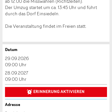
ab 12.00 die Misswahlen (Richtzeiten).
Der Umzug startet um ca. 13:45 Uhr und führt
durch das Dorf Einsiedeln.
Die Veranstaltung findet im Freien statt.
Datum
Anzeige beanstanden
Anzeige weiterempfehlen
29.09.2026
Reservation
09:00 Uhr
Ihr Feedback wird sehr geschätzt!
Empfehlen Sie diese Anzeige an Freunde weiter.
28.09.2027
Veranstaltungsdatum *:
09:00 Uhr
Allgemeines Feedback
Anzahl der Teilnehmer *:
Anzeige nicht mehr gültig
ERINNERUNG AKTIVIEREN
Anzeige unvollständig
Adresse
Vorname / Nachname *: