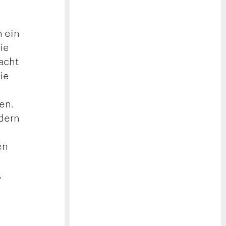
n ein
ie
 acht
die
h
en.
ndern
en
,