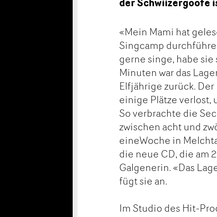
der Schwiizergoofe i
«Mein Mami hat geles
Singcamp durchführen 
gerne singe, habe sie 
Minuten war das Lager 
Elfjährige zurück. De
einige Plätze verlost
So verbrachte die Se
zwischen acht und zw
eineWoche in Melchtal
die neue CD, die am 2
Galgenerin. «Das Lage
fügt sie an.
Im Studio des Hit-Pr