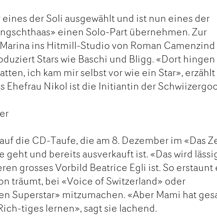
 eines der Soli ausgewählt und ist nun eines der
«Angschthaas» einen Solo-Part übernehmen. Zur
 Marina ins Hitmill-Studio von Roman Camenzind 
duziert Stars wie Baschi und Bligg. «Dort hingen
tten, ich kam mir selbst vor wie ein Star», erzählt
Ehefrau Nikol ist die Initiantin der Schwiizergoo
er
 auf die CD-Taufe, die am 8. Dezember im «Das Z
 geht und bereits ausverkauft ist. «Das wird lässi
eren grosses Vorbild Beatrice Egli ist. So erstaunt 
on träumt, bei «Voice of Switzerland» oder
en Superstar» mitzumachen. «Aber Mami hat gesa
 Rich-tiges lernen», sagt sie lachend.