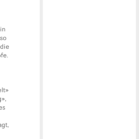
in
 so
 die
fe.
elt»
g»,
es
gt,