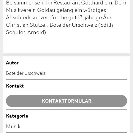
Beisammensein im Restaurant Gotthard ein. Dem
Musikverein Goldau gelang ein würdiges
Abschiedskonzert für die gut 13-jährige Ära
Christian Stutzer. Bote der Urschweiz (Edith
Schuler-Arnold)
Autor
Anzeige beanstanden
Anzeige weiterempfehlen
Bote der Urschweiz
Ihr Feedback wird sehr geschätzt!
Empfehlen Sie diese Anzeige an Freunde weiter.
Kontakt
Allgemeines Feedback
KONTAKTFORMULAR
Anzeige nicht mehr gültig
Anzeige unvollständig
Kategorie
Kontakt
Musik