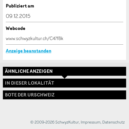
Verfassen Sie eine Nachricht für die Kontaktpersonen
Publiziert am
dieser Anzeige.
09.12.2015
Webcode
* Eingabe erforderlich
www.schwyzkultur.ch/C47f8k
ANZEIGE WEITEREMPFEHLEN
Anzeige beanstanden
Nachricht
Schliessen
ÄHNLICHE ANZEIGEN
Adresse
IN DIESER LOKALITÄT
BOTE DER URSCHWEIZ
* Eingabe erforderlich
Zur Qualitätssicherung wird eine Kopie der E-Mail
an guidle übermittelt.
© 2009-2026 SchwyzKultur
,
Impressum
,
Datenschutz
NACHRICHT SENDEN