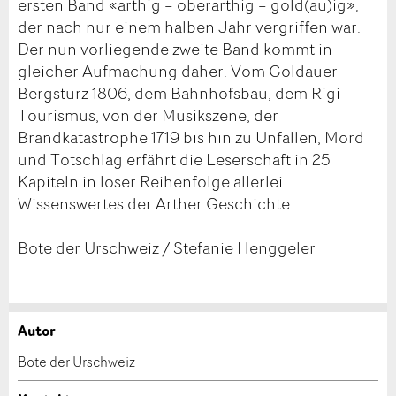
ersten Band «arthig – oberarthig – gold(au)ig»,
der nach nur einem halben Jahr vergriffen war.
Der nun vorliegende zweite Band kommt in
gleicher Aufmachung daher. Vom Goldauer
Bergsturz 1806, dem Bahnhofsbau, dem Rigi-
Tourismus, von der Musikszene, der
Brandkatastrophe 1719 bis hin zu Unfällen, Mord
und Totschlag erfährt die Leserschaft in 25
Kapiteln in loser Reihenfolge allerlei
Wissenswertes der Arther Geschichte.
Bote der Urschweiz / Stefanie Henggeler
Autor
Anzeige beanstanden
Anzeige weiterempfehlen
Bote der Urschweiz
Ihr Feedback wird sehr geschätzt!
Empfehlen Sie diese Anzeige an Freunde weiter.