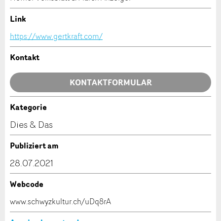
Ihr Feedback wird sehr geschätzt!
Empfehlen Sie diese Anzeige an Freunde weiter.
Link
https://www.gertkraft.com/
Allgemeines Feedback
Anzeige nicht mehr gültig
Kontakt
Anzeige unvollständig
KONTAKTFORMULAR
Kategorie
Kontakt
Dies & Das
Verfassen Sie eine Nachricht für die Kontaktpersonen
Publiziert am
dieser Anzeige.
* Eingabe erforderlich
28.07.2021
ANZEIGE WEITEREMPFEHLEN
Webcode
Nachricht
Schliessen
www.schwyzkultur.ch/uDq8rA