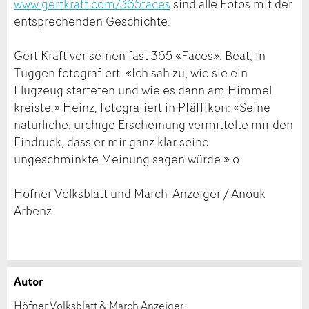
www.gertkraft.com/365faces
sind alle Fotos mit der
entsprechenden Geschichte.
Gert Kraft vor seinen fast 365 «Faces». Beat, in
Tuggen fotografiert: «Ich sah zu, wie sie ein
Flugzeug starteten und wie es dann am Himmel
kreiste.» Heinz, fotografiert in Pfäffikon: «Seine
natürliche, urchige Erscheinung vermittelte mir den
Eindruck, dass er mir ganz klar seine
ungeschminkte Meinung sagen würde.» o
Höfner Volksblatt und March-Anzeiger / Anouk
Arbenz
Autor
Anzeige beanstanden
Anzeige weiterempfehlen
Höfner Volksblatt & March Anzeiger