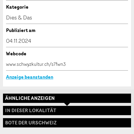
Anzeige unvollständig
Kategorie
Kontakt
Dies & Das
Verfassen Sie eine Nachricht für die Kontaktpersonen
Publiziert am
dieser Anzeige.
04.11.2024
Webcode
* Eingabe erforderlich
www.schwyzkultur.ch/s7fwn3
ANZEIGE WEITEREMPFEHLEN
Anzeige beanstanden
Nachricht
Schliessen
ÄHNLICHE ANZEIGEN
Adresse
IN DIESER LOKALITÄT
BOTE DER URSCHWEIZ
* Eingabe erforderlich