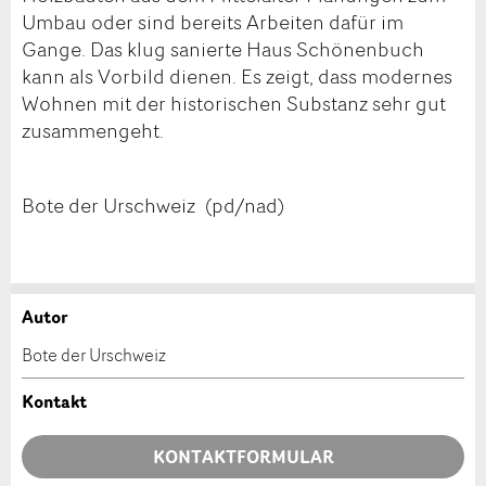
Umbau oder sind bereits Arbeiten dafür im
Gange. Das klug sanierte Haus Schönenbuch
kann als Vorbild dienen. Es zeigt, dass modernes
Wohnen mit der historischen Substanz sehr gut
zusammengeht.
Bote der Urschweiz (pd/nad)
Autor
Anzeige beanstanden
Anzeige weiterempfehlen
Bote der Urschweiz
Ihr Feedback wird sehr geschätzt!
Empfehlen Sie diese Anzeige an Freunde weiter.
Kontakt
Allgemeines Feedback
KONTAKTFORMULAR
Anzeige nicht mehr gültig