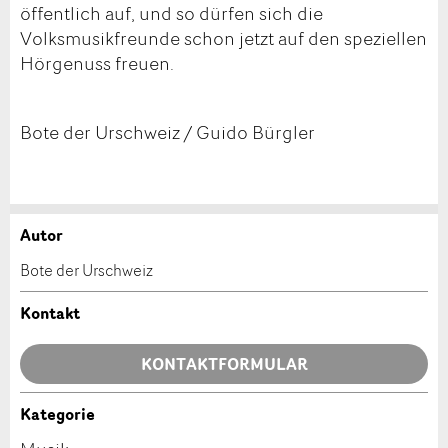
öffentlich auf, und so dürfen sich die
Volksmusikfreunde schon jetzt auf den speziellen
Hörgenuss freuen.
Bote der Urschweiz / Guido Bürgler
Autor
Anzeige beanstanden
Anzeige weiterempfehlen
Bote der Urschweiz
Ihr Feedback wird sehr geschätzt!
Empfehlen Sie diese Anzeige an Freunde weiter.
Kontakt
Allgemeines Feedback
KONTAKTFORMULAR
Anzeige nicht mehr gültig
Anzeige unvollständig
Kategorie
Kontakt