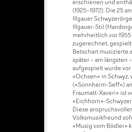
erschienen und enthäl
(1925–1972). Die 25 
Illgauer Schwyzerörge
Illgauer-Stil (Handorg
mehrheitlich vor 1955
zugerechnet, gespielt
Betschart musizierte 
später – am längsten 
aufgespielt wurde vor 
«Ochsen» in Schwyz, w
(«Sonnheim-Seff») am 
Fraumatt-Xaveri» ist 
«Eichhorn»-Schwyzero
Diese anspruchsvolle
Volksmusikfreund sofor
«Musig vom Bödler» k