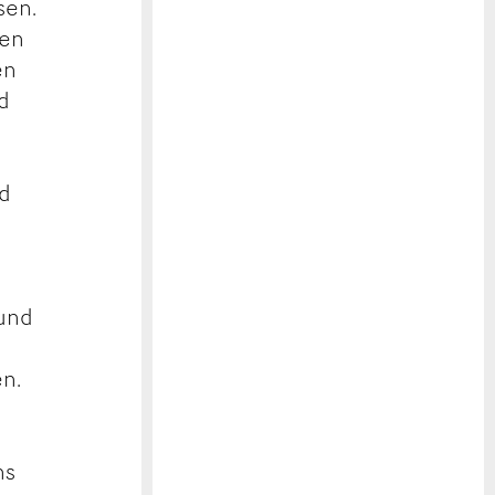
sen.
ren
en
nd
nd
 und
n.
ns