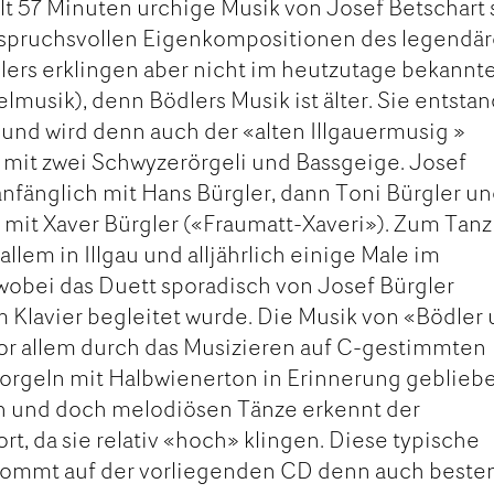
t 57 Minuten urchige Musik von Josef Betschart 
anspruchsvollen Eigenkompositionen des legendä
lers erklingen aber nicht im heutzutage bekannt
elmusik), denn Bödlers Musik ist älter. Sie entsta
 und wird denn auch der «alten Illgauermusig »
 mit zwei Schwyzerörgeli und Bassgeige. Josef
anfänglich mit Hans Bürgler, dann Toni Bürgler u
– mit Xaver Bürgler («Fraumatt-Xaveri»). Zum Tanz
allem in Illgau und alljährlich einige Male im
obei das Duett sporadisch von Josef Bürgler
Klavier begleitet wurde. Die Musik von «Bödler
vor allem durch das Musizieren auf C-gestimmten
rgeln mit Halbwienerton in Erinnerung gebliebe
n und doch melodiösen Tänze erkennt der
t, da sie relativ «hoch» klingen. Diese typische
ommt auf der vorliegenden CD denn auch beste