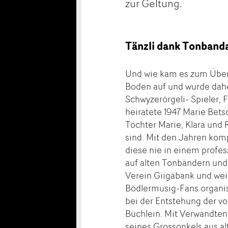
zur Geltung.
Tänzli dank Tonband
Und wie kam es zum Über
Boden auf und wurde daher
Schwyzerörgeli- Spieler,
heiratete 1947 Marie Bets
Töchter Marie, Klara und R
sind. Mit den Jahren komp
diese nie in einem profe
auf alten Tonbändern und
Verein Giigäbank und weit
Bödlermusig-Fans organis
bei der Entstehung der vo
Büchlein. Mit Verwandten
seines Grossonkels aus 