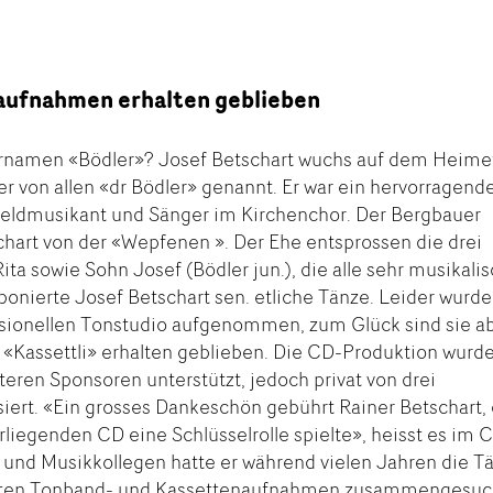
aufnahmen erhalten geblieben
namen «Bödler»? Josef Betschart wuchs auf dem Heime
 von allen «dr Bödler» genannt. Er war ein hervorragend
 Feldmusikant und Sänger im Kirchenchor. Der Bergbauer
chart von der «Wepfenen ». Der Ehe entsprossen die drei
ita sowie Sohn Josef (Bödler jun.), die alle sehr musikali
onierte Josef Betschart sen. etliche Tänze. Leider wurd
ssionellen Tonstudio aufgenommen, zum Glück sind sie a
 «Kassettli» erhalten geblieben. Die CD-Produktion wurd
eren Sponsoren unterstützt, jedoch privat von drei
iert. «Ein grosses Dankeschön gebührt Rainer Betschart,
rliegenden CD eine Schlüsselrolle spielte», heisst es im 
 und Musikkollegen hatte er während vielen Jahren die T
alten Tonband- und Kassettenaufnahmen zusammengesuc