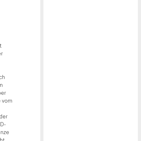
t
er
sch
en
ber
e vom
 der
CD-
änze
ht.