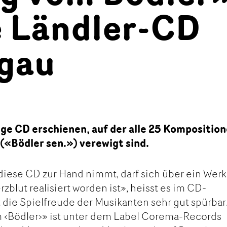
e Ländler-CD
lgau
ige CD erschienen, auf der alle 25 Kompositio
(«Bödler sen.») verewigt sind.
 diese CD zur Hand nimmt, darf sich über ein Werk
rzblut realisiert worden ist», heisst es im CD-
st die Spielfreude der Musikanten sehr gut spürbar
 ‹Bödler›» ist unter dem Label Corema-Records