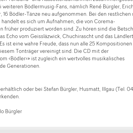
rei weiteren Bödlermusig-Fans, nämlich René Bürgler, Eric
r, 16 Bödler-Tänze neu aufgenommen. Bei den restlichen
D handelt es sich um Aufnahmen, die von Corema-
 früher produziert worden sind. Zu hören sind die Betsch
das Echo vom Geissläzwick, Chuchirascht und das Ländlert
. Es ist eine wahre Freude, dass nun alle 25 Kompositionen
diesem Tonträger vereinigt sind. Die CD mit der
m ‹Bödler›» ist zugleich ein wertvolles musikalisches
de Generationen.
rhältlich oder bei Stefan Bürgler, Husmatt, Illgau (Tel. 0
irkenden.
do Bürgler