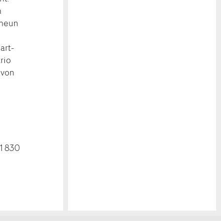
h
 neun
art-
rio
 von
41 830