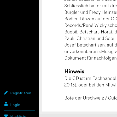
Schliesslich hat er mit d
Bürgler und Fredy Heinze
Bödler-Tänzen auf der C
Records/René Wicky schon
Buebä, Betschart-Horat, 
Pauli, Christian und Sebi
Josef Betschart sen. auf 
unverkennbaren «Musig vo
Dokument für nachfolgen
Hinweis
Die CD ist im Fachhandel e
20 13), oder bei den Mitw
Registrieren
Bote der Urschweiz / Gui
Login
Merkliste