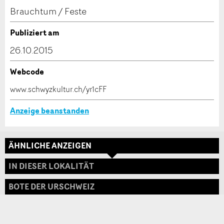
Kontakt
Brauchtum / Feste
Verfassen Sie eine Nachricht für die Kontaktpersonen
Publiziert am
dieser Anzeige.
26.10.2015
Webcode
* Eingabe erforderlich
www.schwyzkultur.ch/yr1cFF
ANZEIGE WEITEREMPFEHLEN
Anzeige beanstanden
Nachricht
Schliessen
ÄHNLICHE ANZEIGEN
Adresse
IN DIESER LOKALITÄT
BOTE DER URSCHWEIZ
* Eingabe erforderlich
Zur Qualitätssicherung wird eine Kopie der E-Mail
an guidle übermittelt.