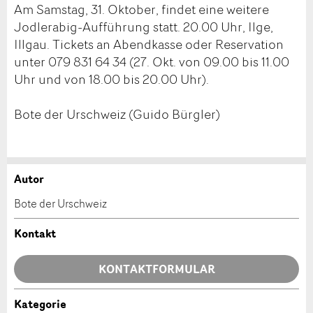
Am Samstag, 31. Oktober, findet eine weitere
Jodlerabig-Aufführung statt. 20.00 Uhr, Ilge,
Illgau. Tickets an Abendkasse oder Reservation
unter 079 831 64 34 (27. Okt. von 09.00 bis 11.00
Uhr und von 18.00 bis 20.00 Uhr).
Bote der Urschweiz (Guido Bürgler)
Autor
Anzeige beanstanden
Anzeige weiterempfehlen
Bote der Urschweiz
Ihr Feedback wird sehr geschätzt!
Empfehlen Sie diese Anzeige an Freunde weiter.
Kontakt
Allgemeines Feedback
KONTAKTFORMULAR
Anzeige nicht mehr gültig
Anzeige unvollständig
Kategorie