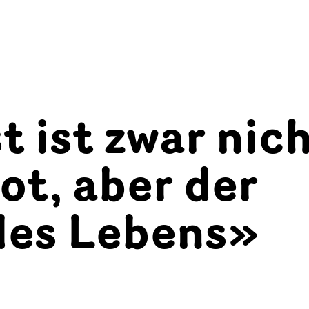
 ist zwar nic
ot, aber der
des Lebens»