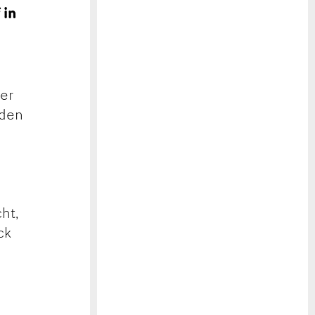
 in
der
nden
ht,
ck