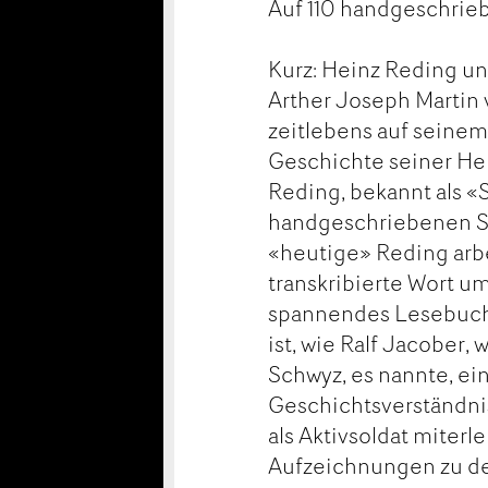
Auf 110 handgeschrieb
Kurz: Heinz Reding un
Arther Joseph Martin v
zeitlebens auf seinem
Geschichte seiner He
Reding, bekannt als «
handgeschriebenen Sei
«heutige» Reding arbe
transkribierte Wort um
spannendes Lesebuch 
ist, wie Ralf Jacober,
Schwyz, es nannte, ei
Geschichtsverständnis
als Aktivsoldat miterle
Aufzeichnungen zu de