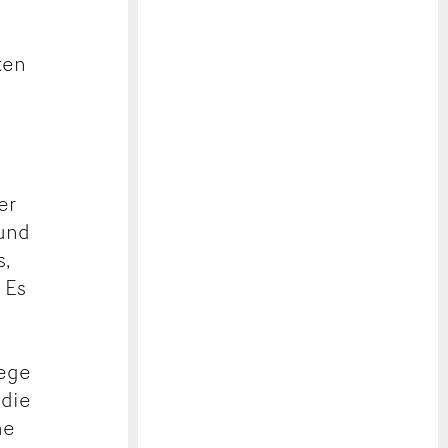
ten
er
 und
s,
 Es
iege
 die
he