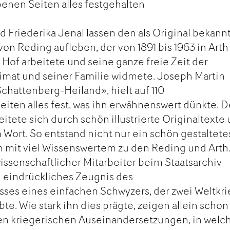
enen Seiten alles festgehalten
d Friederika Jenal lassen den als Original bekann
on Reding aufleben, der von 1891 bis 1963 in Arth
 Hof arbeitete und seine ganze freie Zeit der
imat und seiner Familie widmete. Joseph Martin
Schattenberg-Heiland», hielt auf 110
ten alles fest, was ihn erwähnenswert dünkte. D
itete sich durch schön illustrierte Originaltexte
 Wort. So entstand nicht nur ein schön gestaltete
mit viel Wissenswertem zu den Reding und Arth.
 wissenschaftlicher Mitarbeiter beim Staatsarchiv
n eindrückliches Zeugnis des
ses eines einfachen Schwyzers, der zwei Weltkr
bte. Wie stark ihn dies prägte, zeigen allein schon
n kriegerischen Auseinandersetzungen, in welc