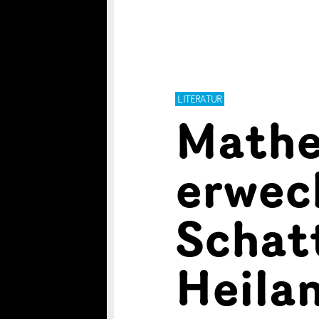
LITERATUR
Mathe
erwec
Schat
Heila