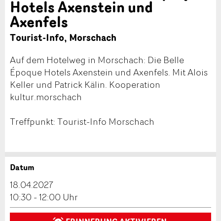
Hotels Axenstein und
Axenfels
Tourist-Info, Morschach
Auf dem Hotelweg in Morschach: Die Belle
Époque Hotels Axenstein und Axenfels. Mit Alois
Keller und Patrick Kälin. Kooperation
kultur.morschach
Treffpunkt: Tourist-Info Morschach
Datum
Anzeige beanstanden
Anzeige weiterempfehlen
18.04.2027
Reservation
10:30 - 12:00 Uhr
Ihr Feedback wird sehr geschätzt!
Empfehlen Sie diese Anzeige an Freunde weiter.