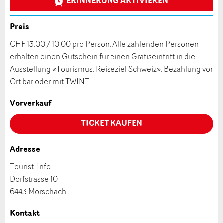
ERINNERUNG AKTIVIEREN
Veranstaltungsdatum *:
Allgemeines Feedback
Anzahl der Teilnehmer *:
Anzeige nicht mehr gültig
Preis
Anzeige unvollständig
CHF 13.00 / 10.00 pro Person. Alle zahlenden Personen
erhalten einen Gutschein für einen Gratiseintritt in die
Vorname / Nachname *:
Ausstellung «Tourismus. Reiseziel Schweiz». Bezahlung vor
Ort bar oder mit TWINT.
Firma / Organisation:
Vorverkauf
TICKET KAUFEN
* Eingabe erforderlich
Adresszusatz:
ANZEIGE WEITEREMPFEHLEN
Adresse
Nachricht
Schliessen
Tourist-Info
Strasse und Nr. *:
Dorfstrasse 10
6443 Morschach
PLZ / Ort *:
Kontakt