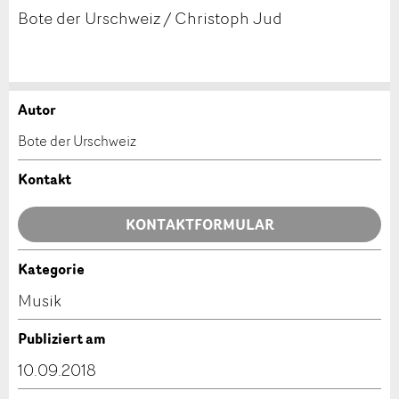
Bote der Urschweiz / Christoph Jud
Autor
Anzeige beanstanden
Anzeige weiterempfehlen
Bote der Urschweiz
Ihr Feedback wird sehr geschätzt!
Empfehlen Sie diese Anzeige an Freunde weiter.
Kontakt
Allgemeines Feedback
KONTAKTFORMULAR
Anzeige nicht mehr gültig
Anzeige unvollständig
Kategorie
Kontakt
Musik
Verfassen Sie eine Nachricht für die Kontaktpersonen
Publiziert am
dieser Anzeige.
10.09.2018