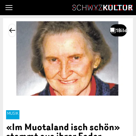
MUSIK
«Im Muotaland isch schön»
stammt aus ihrer Feder