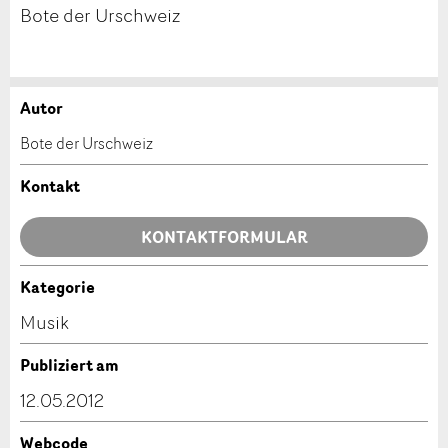
Bote der Urschweiz
Autor
Anzeige beanstanden
Anzeige weiterempfehlen
Bote der Urschweiz
Ihr Feedback wird sehr geschätzt!
Empfehlen Sie diese Anzeige an Freunde weiter.
Kontakt
Allgemeines Feedback
KONTAKTFORMULAR
Anzeige nicht mehr gültig
Anzeige unvollständig
Kategorie
Kontakt
Musik
Verfassen Sie eine Nachricht für die Kontaktpersonen
Publiziert am
dieser Anzeige.
12.05.2012
Webcode