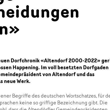
heidungen
en»
euen Dorfchronik «Altendorf 2000-2022» ger
ssen Happening. Im voll besetzten Dorfgaden
emeindepräsident von Altendorf und das
as neue Werk.
 jener Begriffe des deutschen Wortschatzes, für d
Sprachen keine so griffige Bezeichnung gibt. Die
ohl, dass die Altendörfler Gemeindepräsidenten