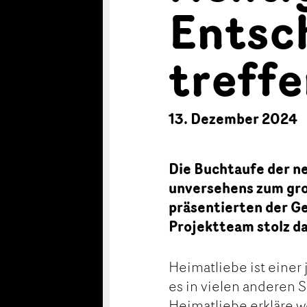
Entsc
treff
13. Dezember 2024
Die Buchtaufe der n
unversehens zum gro
präsentierten der G
Projektteam stolz d
Heimatliebe ist einer
es in vielen anderen 
Heimatliebe erkläre w