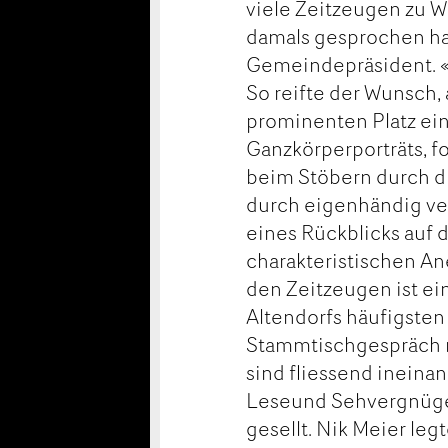
viele Zeitzeugen zu 
damals gesprochen hab
Gemeindepräsident. «Z
So reifte der Wunsch,
prominenten Platz ein
Ganzkörperporträts, f
beim Stöbern durch di
durch eigenhändig verf
eines Rückblicks auf d
charakteristischen An
den Zeitzeugen ist e
Altendorfs häufigsten
Stammtischgespräch m
sind fliessend inein
Leseund Sehvergnügen
gesellt. Nik Meier leg