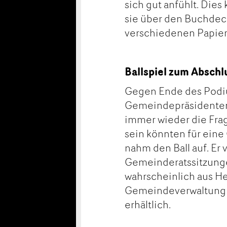
sich gut anfühlt. Die
sie über den Buchdeck
verschiedenen Papiers
Ballspiel zum Abschl
Gegen Ende des Podi
Gemeindepräsidenten n
immer wieder die Frag
sein könnten für eine 
nahm den Ball auf. Er 
Gemeinderatssitzunge
wahrscheinlich aus He
Gemeindeverwaltung A
erhältlich.