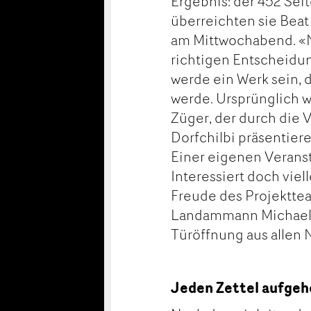
Ergebnis: der 452 Sei
überreichten sie Beat
am Mittwochabend. «N
richtigen Entscheidung
werde ein Werk sein, d
werde. Ursprünglich w
Züger, der durch die V
Dorfchilbi präsentier
Einer eigenen Verans
Interessiert doch vie
Freude des Projektte
Landammann Michael St
Türöffnung aus allen 
Jeden Zettel aufge