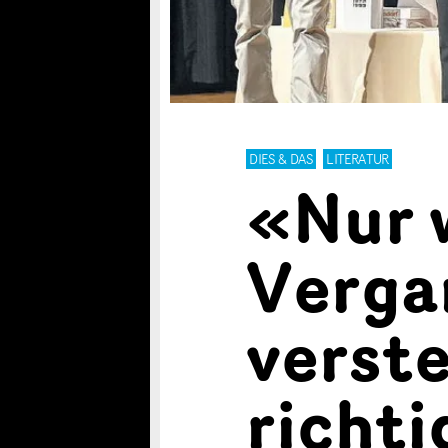
DIES & DAS
LITERATUR
«Nur 
Verga
verste
richti