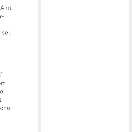
m Amt
n»,
 sei.
fi
rf
he
t
uche,