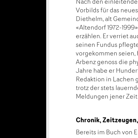
Nach den einleitenden
Vorbilds für das neue
Diethelm, alt Gemein
«Altendorf 1972-1999»
erzählen. Er verriet a
seinen Fundus pflegte
vorgekommen seien, ha
Arbenz genoss die phy
Jahre habe er Hunder
Redaktion in Lachen g
trotz der stets lauern
Meldungen jener Zeit 
Chronik, Zeitzeuge
Bereits im Buch von E