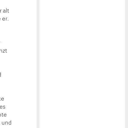
 alt
 er.
n
r
nzt
d
m
xe
es
nte
t und