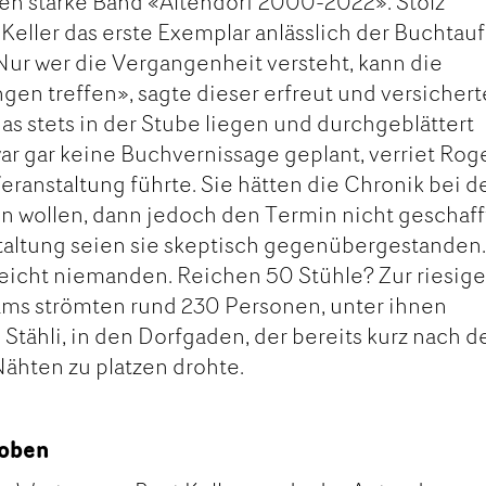
ten starke Band «Altendorf 2000-2022». Stolz
 Keller das erste Exemplar anlässlich der Buchtau
ur wer die Vergangenheit versteht, kann die
en treffen», sagte dieser erfreut und versichert
as stets in der Stube liegen und durchgeblättert
ar gar keine Buchvernissage geplant, verriet Rog
eranstaltung führte. Sie hätten die Chronik bei d
en wollen, dann jedoch den Termin nicht geschaff
taltung seien sie skeptisch gegenübergestanden
lleicht niemanden. Reichen 50 Stühle? Zur riesig
ams strömten rund 230 Personen, unter ihnen
ähli, in den Dorfgaden, der bereits kurz nach d
Nähten zu platzen drohte.
hoben