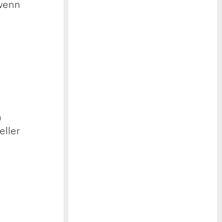
 wenn
n
eller