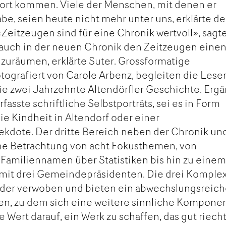
Wort kommen. Viele der Menschen, mit denen er
e, seien heute nicht mehr unter uns, erklärte der
eitzeugen sind für eine Chronik wertvoll», sagte
 auch in der neuen Chronik den Zeitzeugen eine
zuräumen, erklärte Suter. Grossformatige
otografiert von Carole Arbenz, begleiten die Lese
e zwei Jahrzehnte Altendörfler Geschichte. Ergä
asste schriftliche Selbstporträts, sei es in Form
ie Kindheit in Altendorf oder einer
ekdote. Der dritte Bereich neben der Chronik un
ine Betrachtung von acht Fokusthemen, von
 Familiennamen über Statistiken bis hin zu eine
it drei Gemeindepräsidenten. Die drei Komple
ander verwoben und bieten ein abwechslungsreich
, zu dem sich eine weitere sinnliche Kompone
te Wert darauf, ein Werk zu schaffen, das gut riech