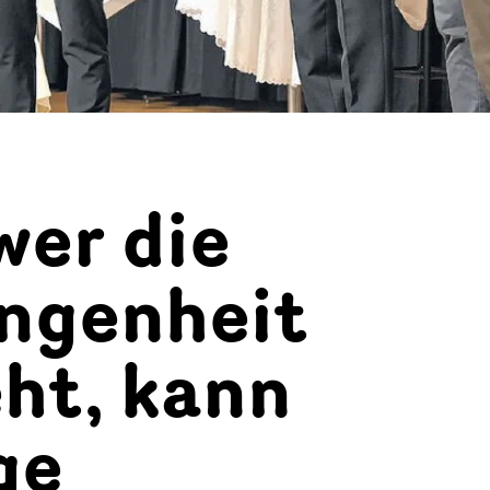
wer die
ngenheit
ht, kann
ge