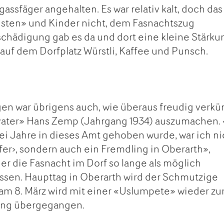
ssfäger angehalten. Es war relativ kalt, doch das
listen» und Kinder nicht, dem Fasnachtszug
chädigung gab es da und dort eine kleine Stärku
auf dem Dorfplatz Würstli, Kaffee und Punsch.
en war übrigens auch, wie überaus freudig verkü
vater» Hans Zemp (Jahrgang 1934) auszumachen. 
rei Jahre in dieses Amt gehoben wurde, war ich ni
fer›, sondern auch ein Fremdling in Oberarth»,
e er die Fasnacht im Dorf so lange als möglich
ssen. Haupttag in Oberarth wird der Schmutzige
am 8. März wird mit einer «Uslumpete» wieder zu
ng übergegangen.