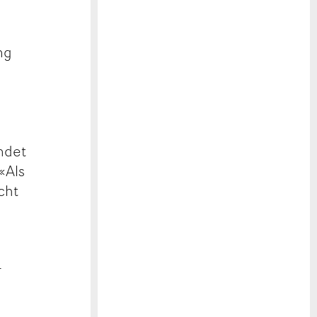
ng
ndet
«Als
cht
r