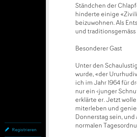
Ständchen der Chlapfga
hinderte einige «Zivi
beizuwohnen. Als Ents
und traditionsgemäss 
Besonderer Gast
Unter den Schaulustig
wurde, «der Ururhudi
ich im Jahr 1964 für d
nur ein ‹junger Schnu
erklärte er. Jetzt woll
miterleben und genie
Donnerstag sein, und 
normalen Tagesordnu
Registrieren