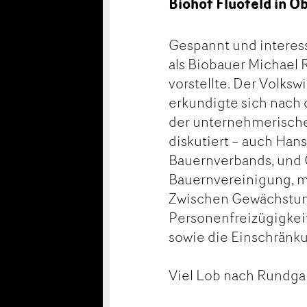
Biohof Fluofeld in O
Gespannt und interes
als Biobauer Michael 
vorstellte. Der Volksw
erkundigte sich nach 
der unternehmerische
diskutiert – auch Han
Bauernverbands, und 
Bauernvereinigung, m
Zwischen Gewächstunn
Personenfreizügigkei
sowie die Einschränk
Viel Lob nach Rundg