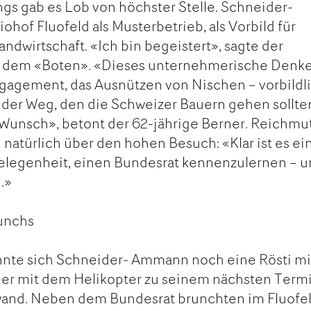
s gab es Lob von höchster Stelle. Schneider-
hof Fluofeld als Musterbetrieb, als Vorbild für
dwirtschaft. «Ich bin begeistert», sagte der
 dem «Boten». «Dieses unternehmerische Denke
ngagement, das Ausnützen von Nischen – vorbildl
s der Weg, den die Schweizer Bauern gehen sollte
 Wunsch», betont der 62-jährige Berner. Reichmu
h natürlich über den hohen Besuch: «Klar ist es ei
Gelegenheit, einen Bundesrat kennenzulernen – 
.»
runchs
nte sich Schneider- Ammann noch eine Rösti mi
eder mit dem Helikopter zu seinem nächsten Term
and. Neben dem Bundesrat brunchten im Fluofel