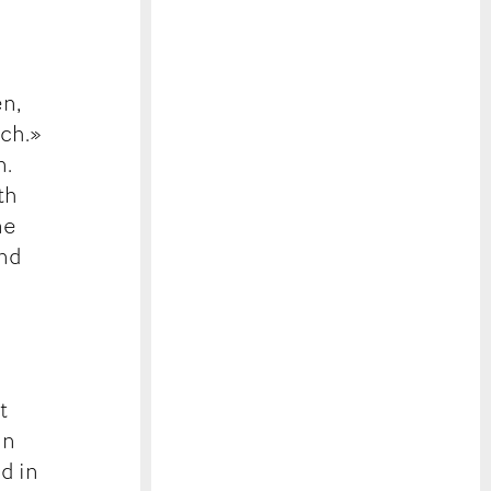
n,
ich.»
n.
th
ne
und
t
in
d in