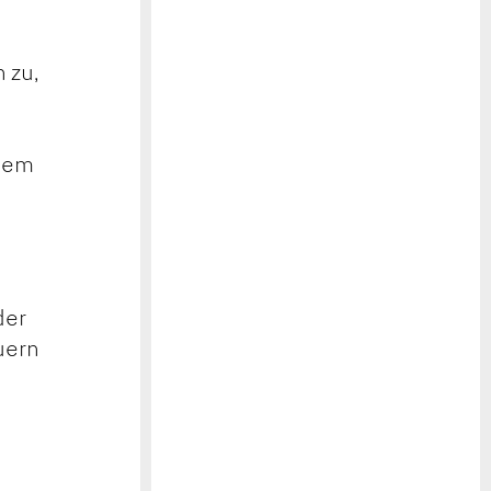
 zu,
llem
.
der
uern