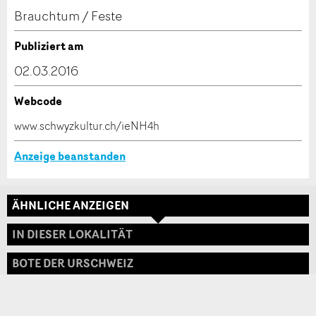
Kontakt
Brauchtum / Feste
Verfassen Sie eine Nachricht für die Kontaktpersonen
Publiziert am
dieser Anzeige.
02.03.2016
Webcode
* Eingabe erforderlich
www.schwyzkultur.ch/ieNH4h
ANZEIGE WEITEREMPFEHLEN
Anzeige beanstanden
Nachricht
Schliessen
ÄHNLICHE ANZEIGEN
Adresse
IN DIESER LOKALITÄT
BOTE DER URSCHWEIZ
* Eingabe erforderlich
Zur Qualitätssicherung wird eine Kopie der E-Mail
an guidle übermittelt.