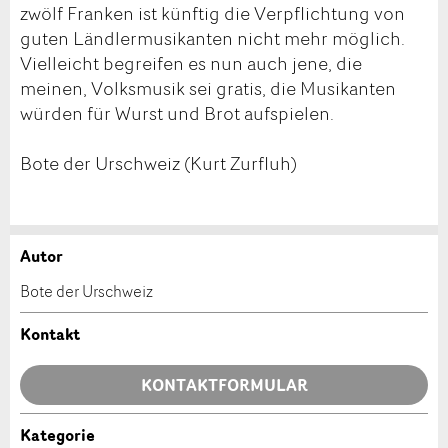
zwölf Franken ist künftig die Verpflichtung von
guten Ländlermusikanten nicht mehr möglich.
Vielleicht begreifen es nun auch jene, die
meinen, Volksmusik sei gratis, die Musikanten
würden für Wurst und Brot aufspielen.
Bote der Urschweiz (Kurt Zurfluh)
Autor
Anzeige beanstanden
Anzeige weiterempfehlen
Bote der Urschweiz
Ihr Feedback wird sehr geschätzt!
Empfehlen Sie diese Anzeige an Freunde weiter.
Kontakt
Allgemeines Feedback
KONTAKTFORMULAR
Anzeige nicht mehr gültig
Anzeige unvollständig
Kategorie