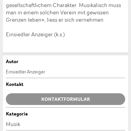
gesellschaftlichem Charakter. Musikalisch muss
man in einem solchen Verein mit gewissen
Grenzen leben», liess er sich vernehmen.
Einsiedler Anzeiger (k.s.)
Autor
Anzeige beanstanden
Anzeige weiterempfehlen
Einsiedler Anzeiger
Ihr Feedback wird sehr geschätzt!
Empfehlen Sie diese Anzeige an Freunde weiter.
Kontakt
Allgemeines Feedback
KONTAKTFORMULAR
Anzeige nicht mehr gültig
Anzeige unvollständig
Kategorie
Kontakt
Musik