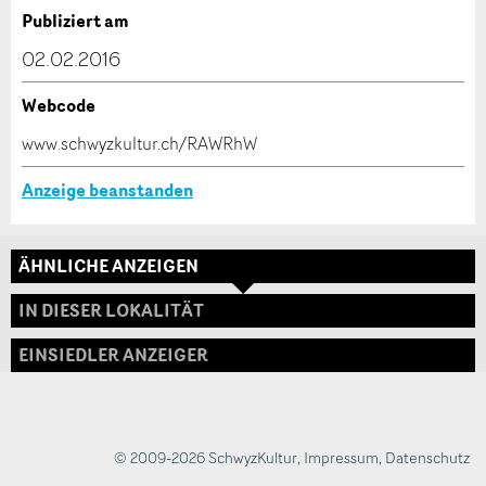
Verfassen Sie eine Nachricht für die Kontaktpersonen
Publiziert am
dieser Anzeige.
02.02.2016
Webcode
* Eingabe erforderlich
www.schwyzkultur.ch/RAWRhW
ANZEIGE WEITEREMPFEHLEN
Anzeige beanstanden
Nachricht
Schliessen
ÄHNLICHE ANZEIGEN
Adresse
IN DIESER LOKALITÄT
EINSIEDLER ANZEIGER
* Eingabe erforderlich
Zur Qualitätssicherung wird eine Kopie der E-Mail
an guidle übermittelt.
© 2009-2026 SchwyzKultur
,
Impressum
,
Datenschutz
NACHRICHT SENDEN