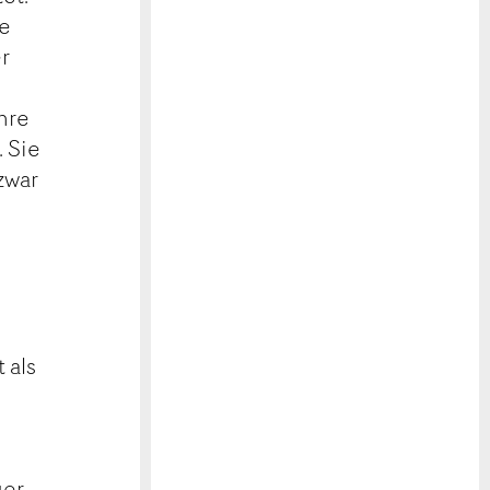
ne
er
hre
. Sie
zwar
 als
n
ger