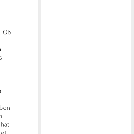
. Ob
m
s
e
e
aben
n
 hat
et.