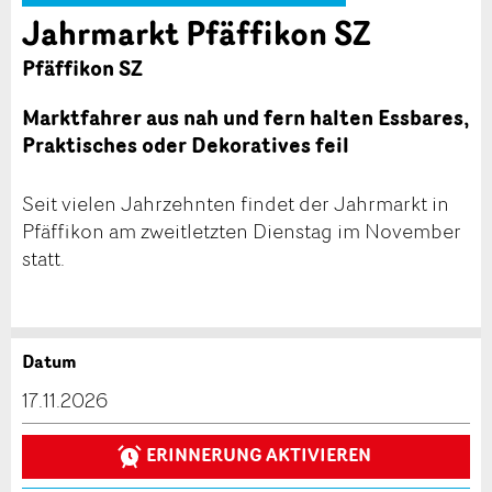
Jahrmarkt Pfäffikon SZ
Pfäffikon SZ
Marktfahrer aus nah und fern halten Essbares,
Praktisches oder Dekoratives feil
Seit vielen Jahrzehnten findet der Jahrmarkt in
Pfäffikon am zweitletzten Dienstag im November
statt.
Datum
Anzeige beanstanden
Anzeige weiterempfehlen
17.11.2026
Reservation
Ihr Feedback wird sehr geschätzt!
Empfehlen Sie diese Anzeige an Freunde weiter.
ERINNERUNG AKTIVIEREN
Veranstaltungsdatum *: