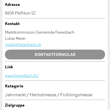
Allgemeines Feedback
Adresse
Anzahl der Teilnehmer *:
Anzeige nicht mehr gültig
8808 Pfäffikon SZ
Anzeige unvollständig
Kontakt
Vorname / Nachname *:
Marktkommission Gemeinde Freienbach
Lukas Meier
Firma / Organisation:
markt@freienbach.ch
KONTAKTFORMULAR
* Eingabe erforderlich
Adresszusatz:
Link
ANZEIGE WEITEREMPFEHLEN
Kontakt
www.freienbach.ch/
Nachricht
Schliessen
Strasse und Nr. *:
Verfassen Sie eine Nachricht für die Kontaktpersonen
Kategorie
dieser Anzeige.
Jahrmarkt / Herbstmesse / Frühlingsmesse
PLZ / Ort *:
Zielgruppe