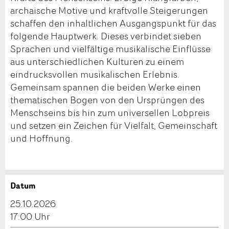
archaische Motive und kraftvolle Steigerungen
schaffen den inhaltlichen Ausgangspunkt für das
folgende Hauptwerk. Dieses verbindet sieben
Sprachen und vielfältige musikalische Einflüsse
aus unterschiedlichen Kulturen zu einem
eindrucksvollen musikalischen Erlebnis.
Gemeinsam spannen die beiden Werke einen
thematischen Bogen von den Ursprüngen des
Menschseins bis hin zum universellen Lobpreis
und setzen ein Zeichen für Vielfalt, Gemeinschaft
und Hoffnung.
Datum
Anzeige beanstanden
Anzeige weiterempfehlen
25.10.2026
Reservation
17:00 Uhr
Ihr Feedback wird sehr geschätzt!
Empfehlen Sie diese Anzeige an Freunde weiter.