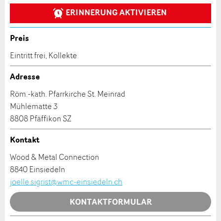
ERINNERUNG AKTIVIEREN
Veranstaltungsdatum *:
Allgemeines Feedback
Anzahl der Teilnehmer *:
Anzeige nicht mehr gültig
Preis
Anzeige unvollständig
Eintritt frei, Kollekte
Vorname / Nachname *:
Adresse
Röm.-kath. Pfarrkirche St. Meinrad
Firma / Organisation:
Mühlematte 3
8808 Pfäffikon SZ
* Eingabe erforderlich
Kontakt
Adresszusatz:
ANZEIGE WEITEREMPFEHLEN
Wood & Metal Connection
8840 Einsiedeln
Nachricht
Schliessen
Strasse und Nr. *:
joelle.sigrist@wmc-einsiedeln.ch
KONTAKTFORMULAR
PLZ / Ort *: