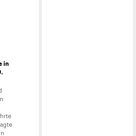
 in
.
d
em
ührte
sagte
en