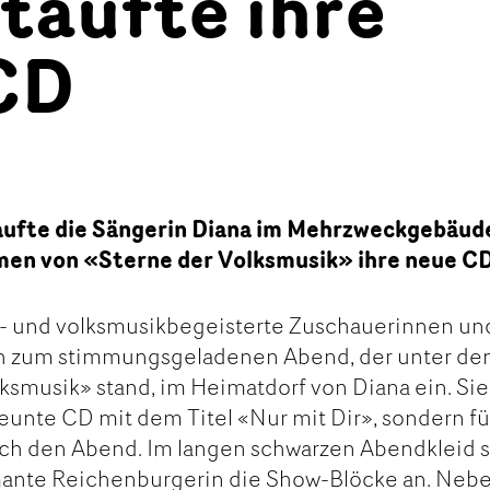
taufte ihre
CD
fte die Sängerin Diana im Mehrzweckgebäude
en von «Sterne der Volksmusik» ihre neue CD
r- und volksmusikbegeisterte Zuschauerinnen un
ch zum stimmungsgeladenen Abend, der unter d
ksmusik» stand, im Heimatdorf von Diana ein. Sie
 neunte CD mit dem Titel «Nur mit Dir», sondern f
rch den Abend. Im langen schwarzen Abendkleid 
ante Reichenburgerin die Show-Blöcke an. Neb