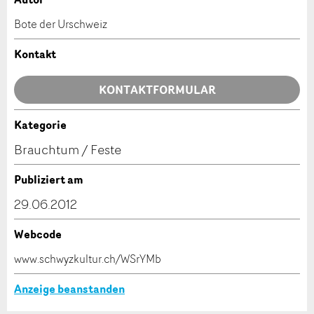
Anzeige beanstanden
Anzeige weiterempfehlen
Bote der Urschweiz
Ihr Feedback wird sehr geschätzt!
Empfehlen Sie diese Anzeige an Freunde weiter.
Kontakt
Allgemeines Feedback
KONTAKTFORMULAR
Anzeige nicht mehr gültig
Anzeige unvollständig
Kategorie
Kontakt
Brauchtum / Feste
Verfassen Sie eine Nachricht für die Kontaktpersonen
Publiziert am
dieser Anzeige.
29.06.2012
Webcode
* Eingabe erforderlich
www.schwyzkultur.ch/WSrYMb
ANZEIGE WEITEREMPFEHLEN
Anzeige beanstanden
Nachricht
Schliessen