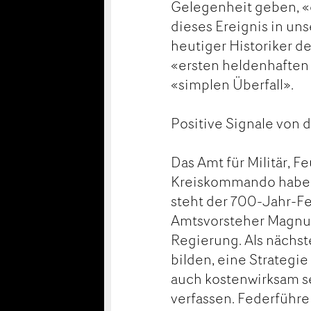
Gelegenheit geben, «
dieses Ereignis in un
heutiger Historiker de
«ersten heldenhaften
«simplen Überfall».
Positive Signale von 
Das Amt für Militär, F
Kreiskommando haben 
steht der 700-Jahr-Fe
Amtsvorsteher Magnus 
Regierung. Als nächste
bilden, eine Strategie
auch kostenwirksam se
verfassen. Federführ