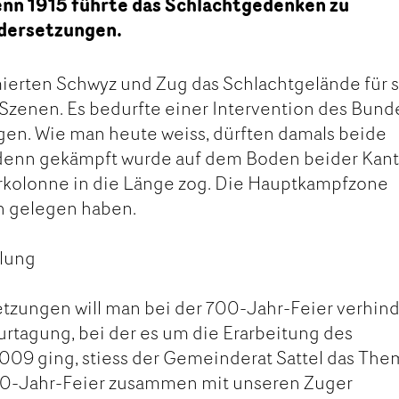
nn 1915 führte das Schlachtgedenken zu
dersetzungen.
ierten Schwyz und Zug das Schlachtgelände für s
zenen. Es bedurfte einer Intervention des Bund
gen. Wie man heute weiss, dürften damals beide
denn gekämpft wurde auf dem Boden beider Kan
erkolonne in die Länge zog. Die Hauptkampfzone
n gelegen haben.
hlung
tzungen will man bei der 700-Jahr-Feier verhind
surtagung, bei der es um die Erarbeitung des
009 ging, stiess der Gemeinderat Sattel das The
700-Jahr-Feier zusammen mit unseren Zuger