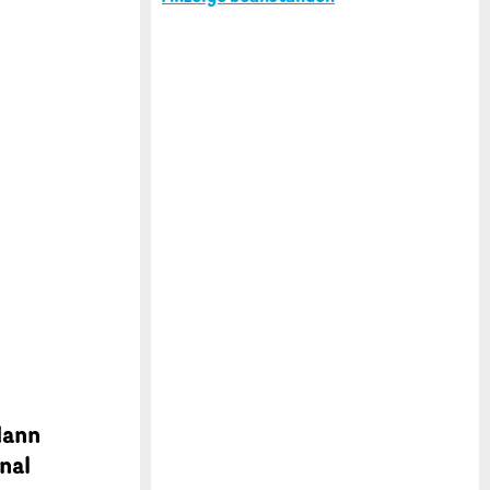
dann
nal