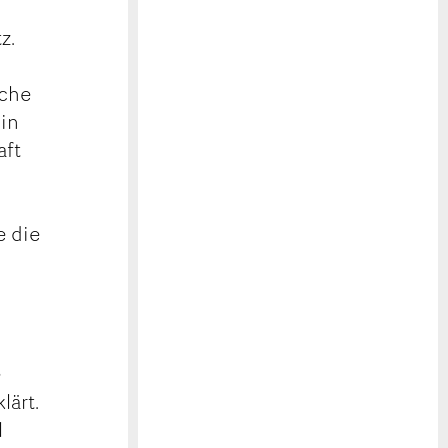
z.
sche
in
aft
e die
e
lärt.
l