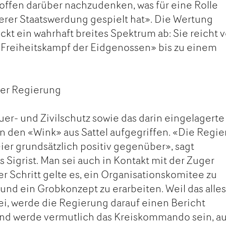
offen darüber nachzudenken, was für eine Rolle
serer Staatswerdung gespielt hat». Die Wertung
ckt ein wahrhaft breites Spektrum ab: Sie reicht
 Freiheitskampf der Eidgenossen» bis zu einem
der Regierung
euer- und Zivilschutz sowie das darin eingelagerte
den «Wink» aus Sattel aufgegriffen. «Die Regi
ier grundsätzlich positiv gegenüber», sagt
Sigrist. Man sei auch in Kontakt mit der Zuger
r Schritt gelte es, ein Organisationskomitee zu
 und ein Grobkonzept zu erarbeiten. Weil das alle
i, werde die Regierung darauf einen Bericht
end werde vermutlich das Kreiskommando sein, a