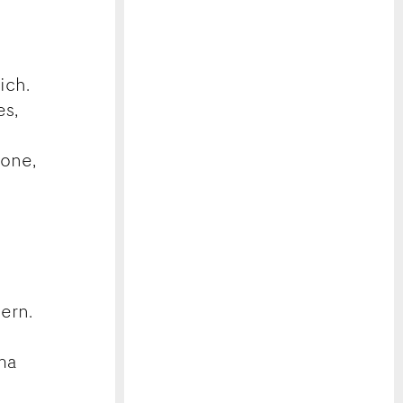
ich.
es,
tone,
ern.
ma