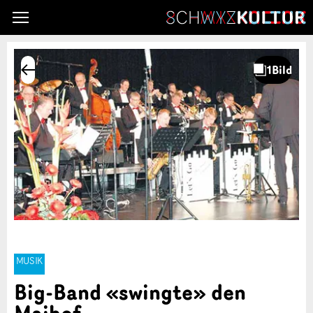
MUSIK
Big-Band «swingte» den
Maihof