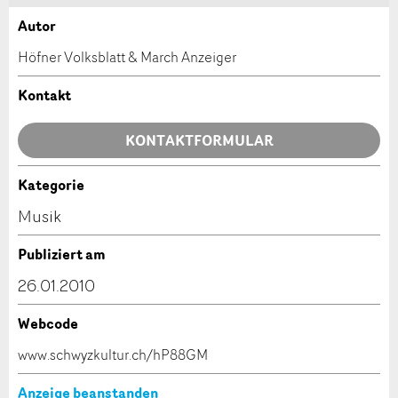
Autor
Anzeige beanstanden
Anzeige weiterempfehlen
Höfner Volksblatt & March Anzeiger
Ihr Feedback wird sehr geschätzt!
Empfehlen Sie diese Anzeige an Freunde weiter.
Kontakt
Allgemeines Feedback
KONTAKTFORMULAR
Anzeige nicht mehr gültig
Anzeige unvollständig
Kategorie
Kontakt
Musik
Verfassen Sie eine Nachricht für die Kontaktpersonen
Publiziert am
dieser Anzeige.
26.01.2010
Webcode
* Eingabe erforderlich
www.schwyzkultur.ch/hP88GM
ANZEIGE WEITEREMPFEHLEN
Anzeige beanstanden