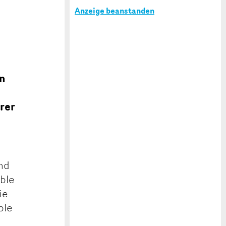
Anzeige beanstanden
en
rer
nd
oble
ie
ble