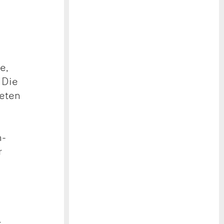
e,
 Die
deten
h-
r
r