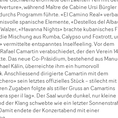
Overture», während Maître de Cabine Ursi Bürgler
 durchs Programm führte. «El Camino Real» verb
nisvolle spanische Elemente, «Destellos del Alba
r Walzer, «Havanna Nights» brachte kubanisches Fl
die Mischung aus Rumba, Calypso und Foxtrott, 
 vermittelte entspanntes Inselfeeling. Vor dem
 Rafael Camartin verabschiedet, der den Verein 1
atte. Das neue Co-Präsidium, bestehend aus Manu
ael Kälin, überreichte ihm ein humorvoll
. Anschliessend dirigierte Camartin mit dem
ero» sein letztes offizielles Stück – stilecht mit
en Zugaben folgte als stiller Gruss an Camartins
a sper il lag». Der Saal wurde dunkel, nur kleine
 der Klang schwebte wie ein letzter Sonnenstra
Damit endete der Konzertabend mit einer
ng.