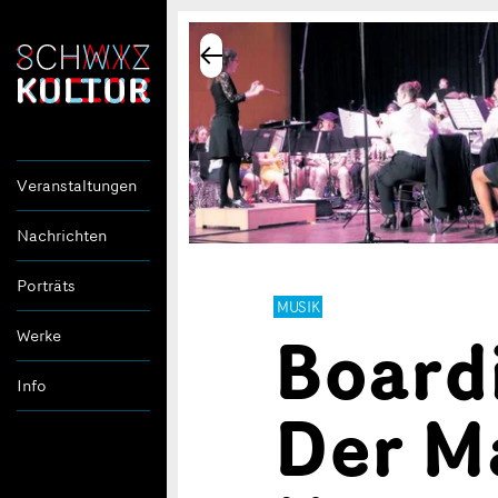
Veranstaltungen
Nachrichten
Porträts
MUSIK
Board
Werke
Info
Der Ma