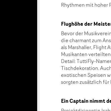
Rhythmen mit hoher P
Flughöhe der Meiste
Bevor der Musikverein
die charmant zum Ansc
als Marshaller, Flight
Musikanten verteilte
Detail: TuttiFly-Name
Tischdekoration. Auch
exotischen Speisen w
sorgten zusätzlich fü
Ein Captain nimmt d
Projektdirigentin Isa