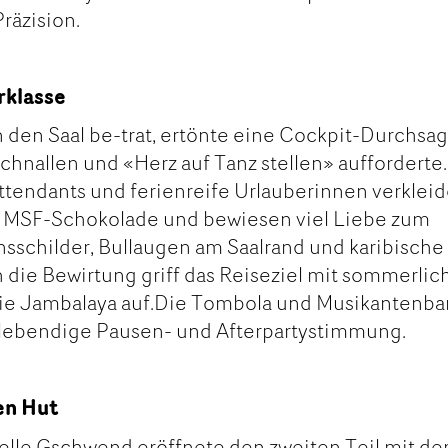
räzision.
rklasse
 den Saal be-trat, ertönte eine Cockpit-Durchsag
hnallen und «Herz auf Tanz stellen» aufforderte.
 Attendants und ferienreife Urlauberinnen verklei
n MSF-Schokolade und bewiesen viel Liebe zum
nsschilder, Bullaugen am Saalrand und karibische
 die Bewirtung griff das Reiseziel mit sommerlic
ie Jambalaya auf.Die Tombola und Musikantenba
r lebendige Pausen- und Afterpartystimmung.
en Hut
belle Gschwend eröffnete den zweiten Teil mit de