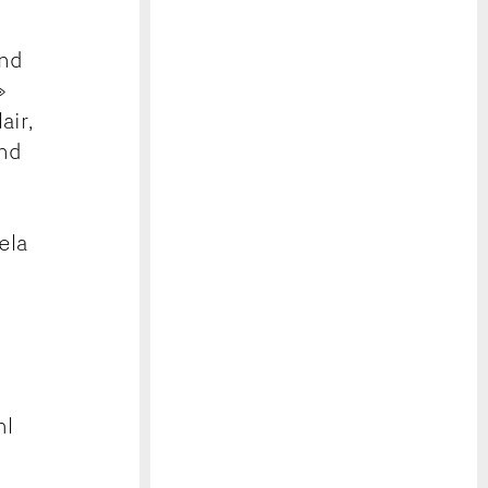
and
»
air,
und
4
ela
hl