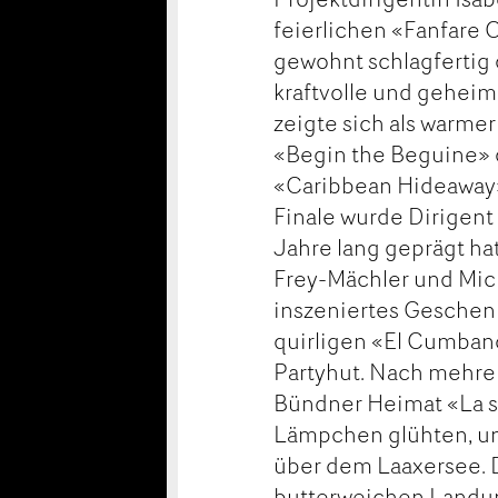
feierlichen «Fanfare 
gewohnt schlagfertig
kraftvolle und geheim
zeigte sich als warme
«Begin the Beguine» 
«Caribbean Hideaway»
Finale wurde Dirigent
Jahre lang geprägt h
Frey-Mächler und Mich
inszeniertes Geschenk
quirligen «El Cumbanch
Partyhut. Nach mehrer
Bündner Heimat «La ser
Lämpchen glühten, und
über dem Laaxersee. 
butterweichen Landu