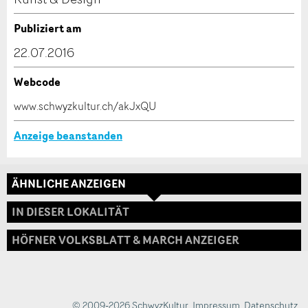
Verfassen Sie eine Nachricht für die Kontaktpersonen
Publiziert am
dieser Anzeige.
22.07.2016
Webcode
* Eingabe erforderlich
www.schwyzkultur.ch/akJxQU
ANZEIGE WEITEREMPFEHLEN
Anzeige beanstanden
Nachricht
Schliessen
ÄHNLICHE ANZEIGEN
Adresse
IN DIESER LOKALITÄT
HÖFNER VOLKSBLATT & MARCH ANZEIGER
* Eingabe erforderlich
Zur Qualitätssicherung wird eine Kopie der E-Mail
an guidle übermittelt.
© 2009-2026 SchwyzKultur
,
Impressum
,
Datenschutz