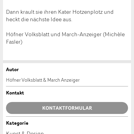
Dann krault sie ihren Kater Hotzenplotz und
heckt die nächste Idee aus.
Höfner Volksblatt und March-Anzeiger (Michèle
Fasler)
Autor
Anzeige beanstanden
Anzeige weiterempfehlen
Höfner Volksblatt & March Anzeiger
Ihr Feedback wird sehr geschätzt!
Empfehlen Sie diese Anzeige an Freunde weiter.
Kontakt
Allgemeines Feedback
KONTAKTFORMULAR
Anzeige nicht mehr gültig
Anzeige unvollständig
Kategorie
Kontakt
Kunst & Design