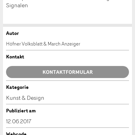
Signalen
Autor
Anzeige beanstanden
Anzeige weiterempfehlen
Höfner Volksblatt & March Anzeiger
Ihr Feedback wird sehr geschätzt!
Empfehlen Sie diese Anzeige an Freunde weiter.
Kontakt
Allgemeines Feedback
KONTAKTFORMULAR
Anzeige nicht mehr gültig
Anzeige unvollständig
Kategorie
Kontakt
Kunst & Design
Verfassen Sie eine Nachricht für die Kontaktpersonen
Publiziert am
dieser Anzeige.
12.06.2017
Webcode