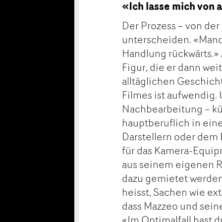
«Ich lasse mich von 
Der Prozess – von der
unterscheiden. «Manc
Handlung rückwärts.» 
Figur, die er dann wei
alltäglichen Geschich
Filmes ist aufwendig.
Nachbearbeitung – kü
hauptberuflich in e
Darstellern oder de
für das Kamera-Equipm
aus seinem eigenen R
dazu gemietet werden
heisst, Sachen wie ex
dass Mazzeo und sein
«Im Optimalfall hast 