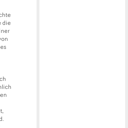
ichte
 die
iner
 von
nes
uch
hlich
hen
t,
d.
,