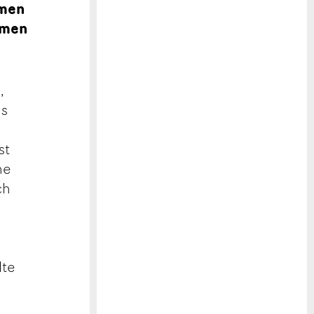
amen
ilmen
,
is
st
ne
ch
lte