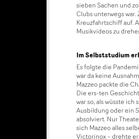
sieben Sachen und zog 
Clubs unterwegs war. 
Kreuzfahrtschiff auf. 
Musikvideos zu drehe
Im Selbststudium er
Es folgte die Pandemie
war da keine Ausnahme.
Mazzeo packte die Cha
Die ers-ten Geschicht
war so, als wüsste ich
Ausbildung oder ein 
absolviert. Nur Theate
sich Mazzeo alles sel
Victorinox – drehte er