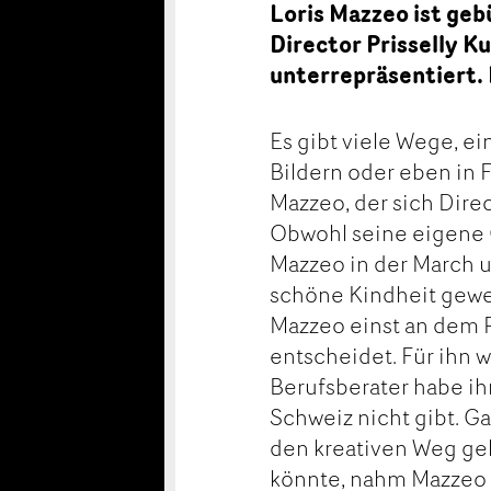
Loris Mazzeo ist ge
Director Prisselly Ku
unterrepräsentiert. 
Es gibt viele Wege, e
Bildern oder eben in 
Mazzeo, der sich Direc
Obwohl seine eigene 
Mazzeo in der March u
schöne Kindheit gewes
Mazzeo einst an dem P
entscheidet. Für ihn w
Berufsberater habe ihm
Schweiz nicht gibt. G
den kreativen Weg ge
könnte, nahm Mazzeo i