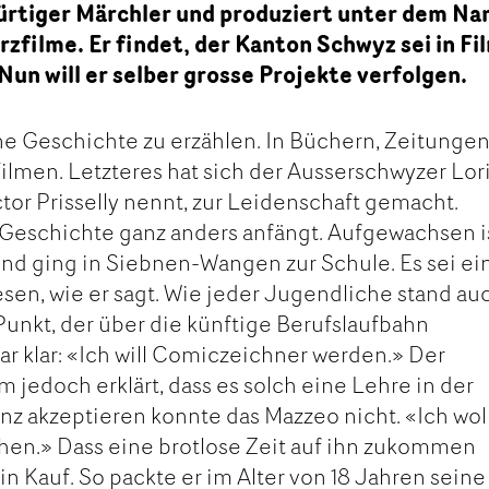
bürtiger Märchler und produziert unter dem N
rzfilme. Er findet, der Kanton Schwyz sei in F
Nun will er selber grosse Projekte verfolgen.
ine Geschichte zu erzählen. In Büchern, Zeitungen
Filmen. Letzteres hat sich der Ausserschwyzer Lor
tor Prisselly nennt, zur Leidenschaft gemacht.
Geschichte ganz anders anfängt. Aufgewachsen i
nd ging in Siebnen-Wangen zur Schule. Es sei ei
en, wie er sagt. Wie jeder Jugendliche stand au
unkt, der über die künftige Berufslaufbahn
ar klar: «Ich will Comiczeichner werden.» Der
 jedoch erklärt, dass es solch eine Lehre in der
anz akzeptieren konnte das Mazzeo nicht. «Ich wol
hen.» Dass eine brotlose Zeit auf ihn zukommen
n Kauf. So packte er im Alter von 18 Jahren seine