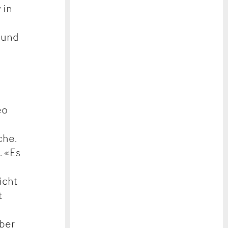
 in
s und
eo
che.
. «Es
icht
t
über