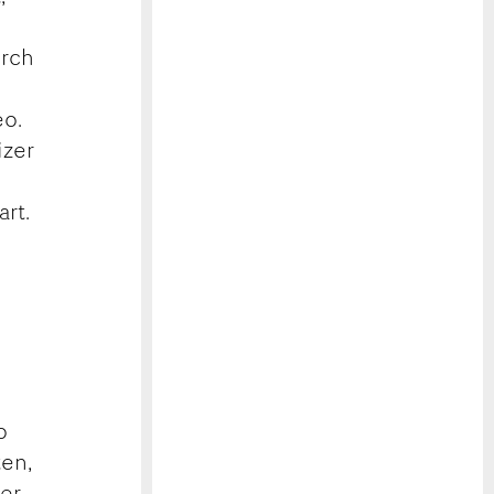
urch
eo.
izer
rt.
o
ten,
Der