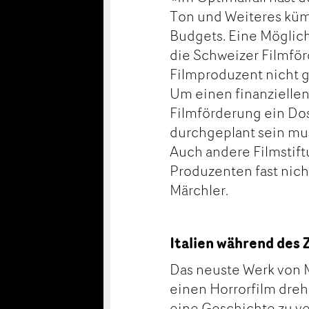
Ton und Weiteres kümm
Budgets. Eine Möglichk
die Schweizer Filmför
Filmproduzent nicht g
Um einen finanziellen
Filmförderung ein Dos
durchgeplant sein mus
Auch andere Filmstift
Produzenten fast nicht
Märchler.
Italien während des 
Das neuste Werk von M
einen Horrorfilm dreh
eine Geschichte zu ve