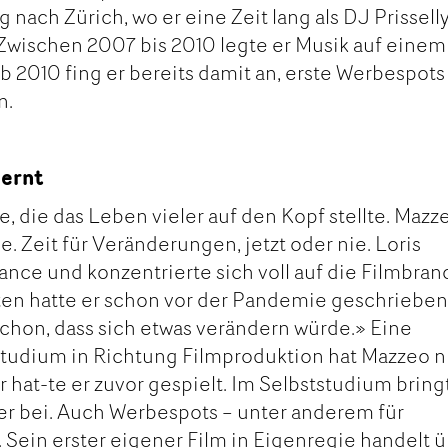
nach Zürich, wo er eine Zeit lang als DJ Prisselly
Zwischen 2007 bis 2010 legte er Musik auf einem
Ab 2010 fing er bereits damit an, erste Werbespot
n.
lernt
, die das Leben vieler auf den Kopf stellte. Mazz
 Zeit für Veränderungen, jetzt oder nie. Loris
nce und konzentrierte sich voll auf die Filmbran
en hatte er schon vor der Pandemie geschrieben
 schon, dass sich etwas verändern würde.» Eine
Studium in Richtung Filmproduktion hat Mazzeo n
r hat-te er zuvor gespielt. Im Selbststudium bring
ber bei. Auch Werbespots – unter anderem für
. Sein erster eigener Film in Eigenregie handelt 