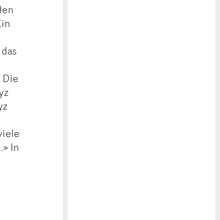
den
Ein
 das
. Die
yz
yz
viele
.» In
d