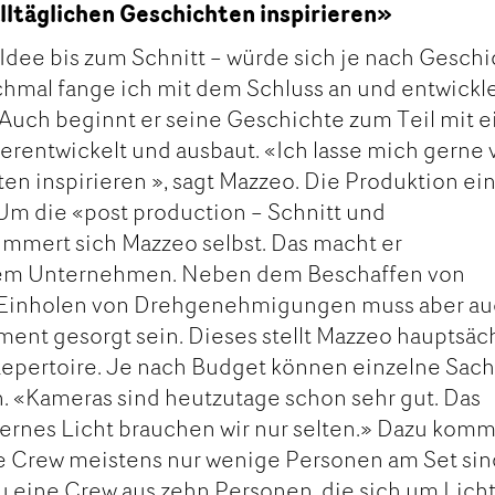
alltäglichen Geschichten inspirieren»
 Idee bis zum Schnitt – würde sich je nach Gesch
hmal fange ich mit dem Schluss an und entwickle
Auch beginnt er seine Geschichte zum Teil mit e
terentwickelt und ausbaut. «Ich lasse mich gerne
ten inspirieren », sagt Mazzeo. Die Produktion ei
 Um die «post production – Schnitt und
mmert sich Mazzeo selbst. Das macht er
inem Unternehmen. Neben dem Beschaffen von
m Einholen von Drehgenehmigungen muss aber a
ent gesorgt sein. Dieses stellt Mazzeo hauptsäc
epertoire. Je nach Budget können einzelne Sac
. «Kameras sind heutzutage schon sehr gut. Das
ternes Licht brauchen wir nur selten.» Dazu komm
e Crew meistens nur wenige Personen am Set sin
du eine Crew aus zehn Personen, die sich um Licht