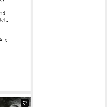
und
elt,
n
Alle
d
n