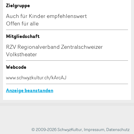
Zielgruppe
Auch für Kinder empfehlenswert
* Eingabe erforderlich
Offen für alle
Zur Qualitätssicherung wird eine Kopie der E-Mail
an guidle übermittelt.
Mitgliedschaft
RZV Regionalverband Zentralschweizer
NACHRICHT SENDEN
Adresse
Volkstheater
Schliessen
Webcode
www.schwyzkultur.ch/kArcAJ
Anzeige beanstanden
© 2009-2026 SchwyzKultur
,
Impressum
,
Datenschutz