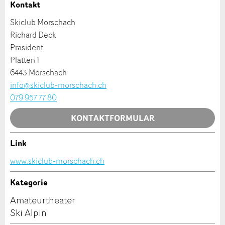
Ihr Feedback wird sehr geschätzt!
Empfehlen Sie diese Anzeige an Freunde weiter.
Kontakt
Skiclub Morschach
Allgemeines Feedback
Richard Deck
Anzeige nicht mehr gültig
Präsident
Anzeige unvollständig
Platten 1
6443 Morschach
info@skiclub-morschach.ch
079 957 77 80
KONTAKTFORMULAR
Link
* Eingabe erforderlich
Kontakt
www.skiclub-morschach.ch
ANZEIGE WEITEREMPFEHLEN
Verfassen Sie eine Nachricht für die Kontaktpersonen
Kategorie
Nachricht
Schliessen
dieser Anzeige.
Amateurtheater
Ski Alpin