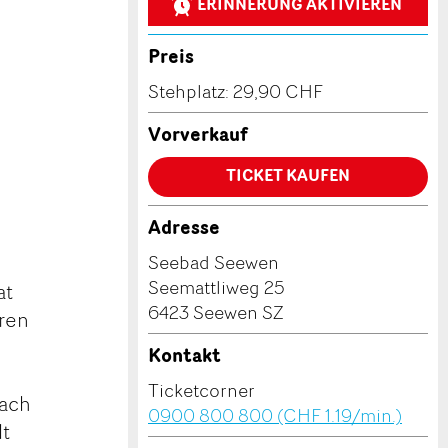
ERINNERUNG AKTIVIEREN
Preis
Stehplatz: 29,90 CHF
Vorverkauf
TICKET KAUFEN
Adresse
Seebad Seewen
Seemattliweg 25
at
6423 Seewen SZ
eren
Kontakt
Ticketcorner
each
0900 800 800 (CHF 1.19/min.)
lt