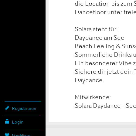
die Location bis zum
Dancefloor unter fre
Solara steht für:
Daydance am See
Beach Feeling & Sun
Sommerliche Drinks 
Ein besonderer Vibe 
Sichere dir jetzt dei
Daydance.
Mitwirkende:
Solara Daydance - S
Registrieren
Login
Merkliste