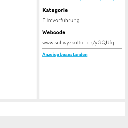
Kategorie
Filmvorführung
Webcode
www.schwyzkultur.ch/yGQUfq
Anzeige beanstanden
© 2009-2026 SchwyzKultur
,
Impressum
,
Datenschutz