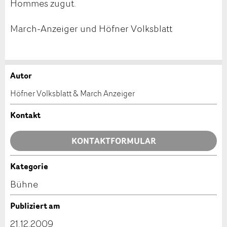
Hommes zugut.
March-Anzeiger und Höfner Volksblatt
Autor
Anzeige beanstanden
Anzeige weiterempfehlen
Höfner Volksblatt & March Anzeiger
Ihr Feedback wird sehr geschätzt!
Empfehlen Sie diese Anzeige an Freunde weiter.
Kontakt
Allgemeines Feedback
KONTAKTFORMULAR
Anzeige nicht mehr gültig
Anzeige unvollständig
Kategorie
Kontakt
Bühne
Verfassen Sie eine Nachricht für die Kontaktpersonen
Publiziert am
dieser Anzeige.
21.12.2009